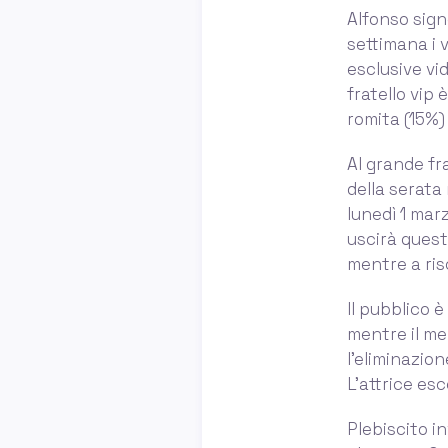
Alfonso sign
settimana i 
esclusive vi
fratello vip è
romita (15%)
Al grande fr
della serata 
lunedì 1 marz
uscirà quest
mentre a ris
Il pubblico 
mentre il me
l’eliminazion
L’attrice es
Plebiscito i