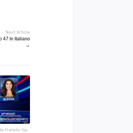
Next Article
 47 In Italiano
→
e Fratello Vip