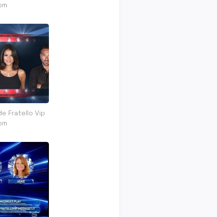
om
e Fratello Vip
om