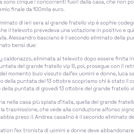
ra sono cinque i concorrenti fuori dalla casa, che non p
emio finale da 100mila euro.
iminato di ieri sera al grande fratello vip è sophie codeg
he il televoto prevedeva una votazione in positivo e qu
lla. Alessandro basciano è il secondo eliminato della p
inato bensì due:
 caldonazzo, eliminata al televoto dopo essere finita i
puntata del grande fratello vip 8, poi, prosegue con il re
el momento buio vissuto dall’ex uomini e donne, luca sa
nato della puntata del 13 ottobre scopriamo chi è stato il
della puntata di giovedì 13 ottobre del grande fratello v
ena nella casa più spiata d’italia, quella del grande fratell
E la trasmissione, che vede alla conduzione alfonso signo
bbia preso il. Andrea casalino è il secondo eliminato del
nation l'ex tronista di uomini e donne deve abbandonare