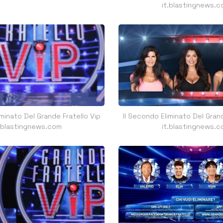
it.blastingnews.c
iminato Del Grande Fratello Vip
Il Secondo Eliminato Del Grand
t.blastingnews.com
it.blastingnews.c