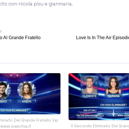
voto con nicola pisu e gianmaria.
e
o Al Grande Fratello
Love Is In The Air Episodio
iminato Del Grande Fratello Vip
Il Secondo Eliminato Del Grand
www.isaechia.it