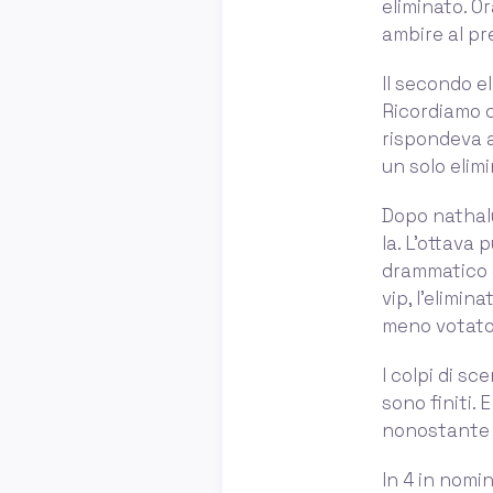
eliminato. O
ambire al pr
Il secondo el
Ricordiamo c
rispondeva a
un solo elim
Dopo nathaly
la. L’ottava 
drammatico d
vip, l'elimi
meno votato 
I colpi di sc
sono finiti. 
nonostante a
In 4 in nomi