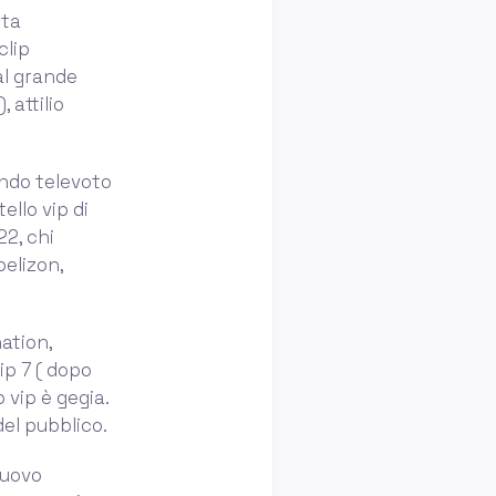
sta
clip
al grande
, attilio
ondo televoto
ello vip di
22, chi
pelizon,
ation,
ip 7 ( dopo
 vip è gegia.
del pubblico.
nuovo