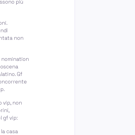
ossono più
oni.
indi
untata non
n nomination
troscena
latino. Gf
 concorrente
ip.
o vip, non
rini,
 gf vip:
 la casa