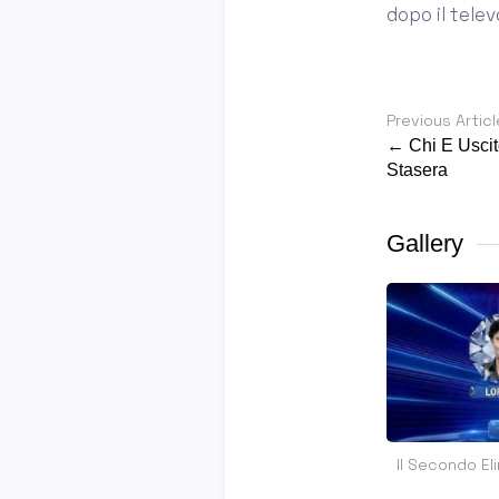
dopo il tele
Previous Articl
← Chi E Uscit
Stasera
Gallery
Il Secondo El