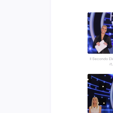
Il Secondo El
i