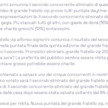
orini annuncia il secondo concorrente eliminato di que
video di grande fratello vip promo tutti puntate daytime 
deopresentazioni le. Il secondo concorrente eliminato d
 gegia. Più staccati tutti gli altri, con giaele de donà (16%)
 e charlie gnocchi (12%) lontanissimi.
atello vip alfonso signorini comunica il risultato del sec
nella puntata finale della quinta edizione del grande frat
o il secondo. Pronostici eliminato grande fratello vip 20
a sera? La preferita del pubblico sembra essere nikita 
chiare grosso potrebbe essere charlie.
è chiamato a salvare uno dei cinque concorrenti in nomin
no votato sarà il secondo eliminato del grande fratello v
e di. Il secondo concorrente eliminato dal grande fratello
ce dalla casa dopo essere stata salvata soltanto dal 9% 
nvece per nikita. Nuova puntata del grande fratello vip, 