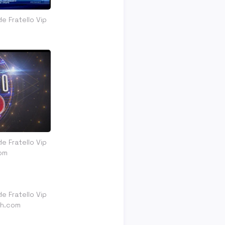
e Fratello Vip
e Fratello Vip
om
e Fratello Vip
sh.com