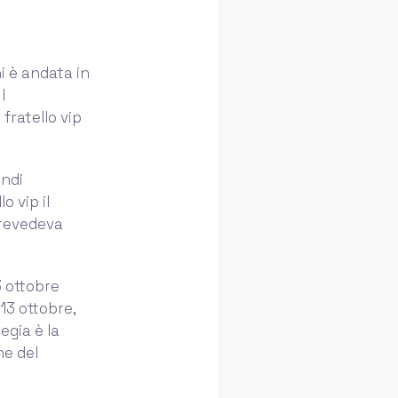
i è andata in
I
 fratello vip
indi
o vip il
prevedeva
3 ottobre
13 ottobre,
egia è la
ne del