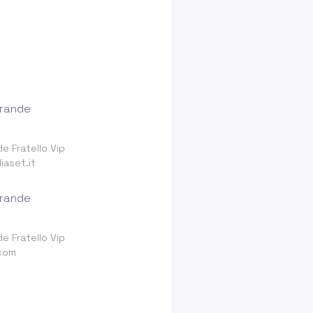
e Fratello Vip
aset.it
e Fratello Vip
com