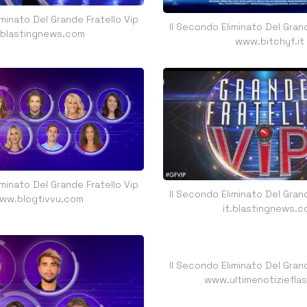
iminato Del Grande Fratello Vip
Il Secondo Eliminato Del Grand
t.blastingnews.com
www.bitchyf.it
iminato Del Grande Fratello Vip
Il Secondo Eliminato Del Grand
ww.blogtivvu.com
it.blastingnews.c
Il Secondo Eliminato Del Grand
www.ultimenotiziefla