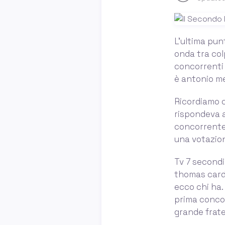
L’ultima pun
onda tra col
concorrenti n
è antonio m
Ricordiamo c
rispondeva al
concorrente 
una votazion
Tv 7 secondi
thomas cardi
ecco chi ha. 
prima concor
grande fratel