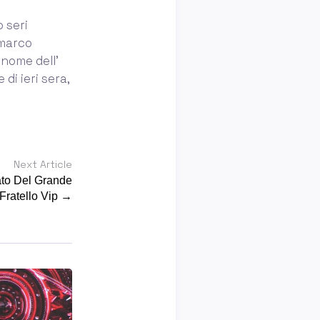
 seri
 marco
l nome dell’
di ieri sera,
Next Article
ato Del Grande
Fratello Vip →