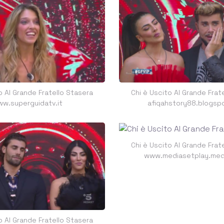
o Al Grande Fratello Stasera
Chi è Uscito Al Grande Frat
w.superguidatv.it
afiqahstory88.blogsp
Chi è Uscito Al Grande Frat
www.mediasetplay.medi
o Al Grande Fratello Stasera