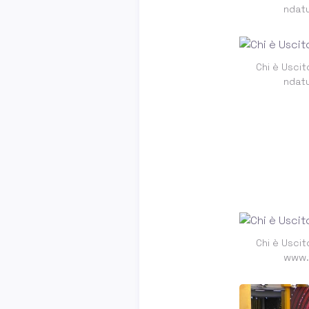
ndat
Chi è Uscit
ndat
Chi è Uscit
www.t