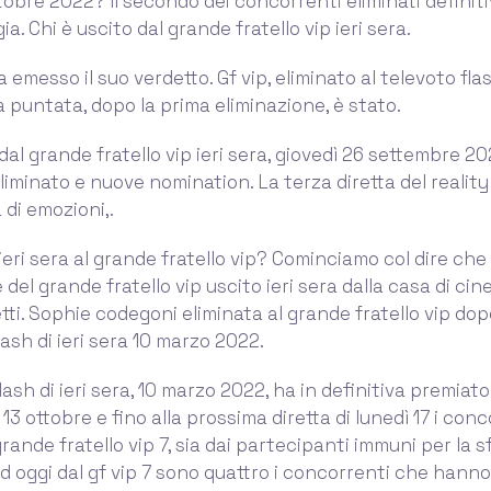
ttobre 2022? Il secondo dei concorrenti eliminati defini
gia. Chi è uscito dal grande fratello vip ieri sera.
a emesso il suo verdetto. Gf vip, eliminato al televoto flas
a puntata, dopo la prima eliminazione, è stato.
dal grande fratello vip ieri sera, giovedì 26 settembre 20
iminato e nuove nomination. La terza diretta del reality
 di emozioni,.
ieri sera al grande fratello vip? Cominciamo col dire che 
el grande fratello vip uscito ieri sera dalla casa di cine
ti. Sophie codegoni eliminata al grande fratello vip dop
lash di ieri sera 10 marzo 2022.
ash di ieri sera, 10 marzo 2022, ha in definitiva premiato.
 13 ottobre e fino alla prossima diretta di lunedì 17 i con
rande fratello vip 7, sia dai partecipanti immuni per la sf
d oggi dal gf vip 7 sono quattro i concorrenti che hanno 