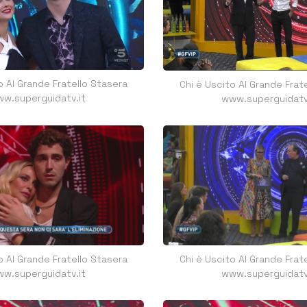
o Al Grande Fratello Stasera
Chi è Uscito Al Grande Frat
w.superguidatv.it
www.superguidatv
o Al Grande Fratello Stasera
Chi è Uscito Al Grande Frat
w.superguidatv.it
www.superguidatv