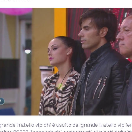
rande fratello vip chi è uscito dal grande fratello vip ier