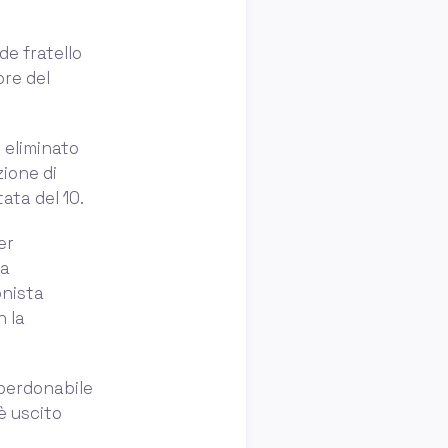
de fratello
bre del
n eliminato
zione di
ata del 10.
er
ra
onista
n la
mperdonabile
 è uscito