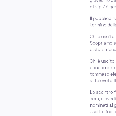
giovedì 13 o
gf vip 7 è ge
Il pubblico h
termine dell
Chi è uscito 
Scopriamo el
è stata ricca
Chi è uscito 
concorrente d
tommaso elet
al televoto f
Lo scontro fl
sera, giovedì
nominati al g
uscito fino a