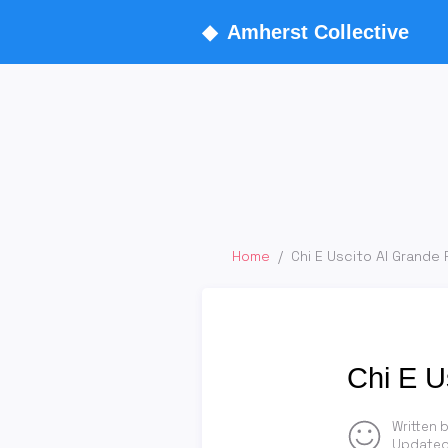
◆
Amherst Collective
Home
/
Chi E Uscito Al Grande 
Chi E U
Written 
Updated