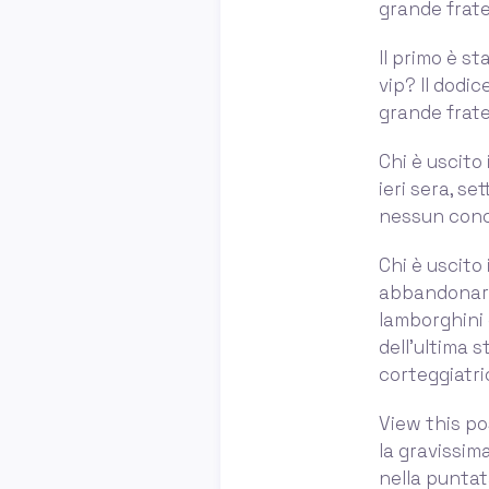
grande fratel
Il primo è st
vip? Il dodi
grande fratel
Chi è uscito
ieri sera, se
nessun conco
Chi è uscito 
abbandonare 
lamborghini 
dell’ultima 
corteggiatri
View this po
la gravissima
nella puntata