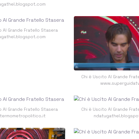
ugathel.blogspot.com
o Al Grande Fratello Stasera
ugathel.blogspot.com
Chi è Uscito Al Grande Frat
www.superguidatv
o Al Grande Fratello Stasera
Chi è Uscito Al Grande Frat
ermometropolitico.it
ndatugathel.blogspo