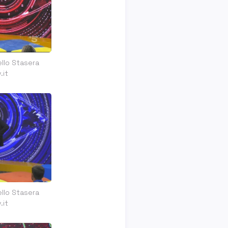
ello Stasera
.it
ello Stasera
.it