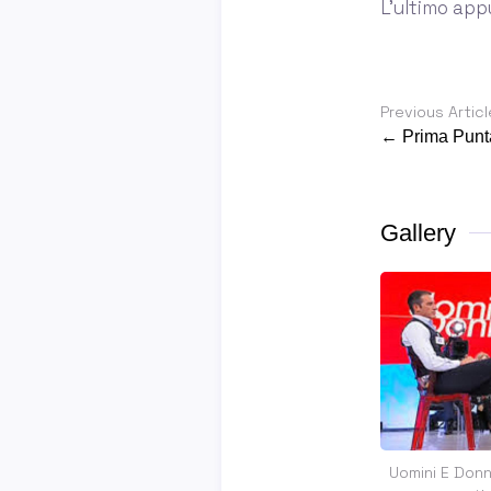
L’ultimo ap
Previous Articl
← Prima Punta
Gallery
Uomini E Don