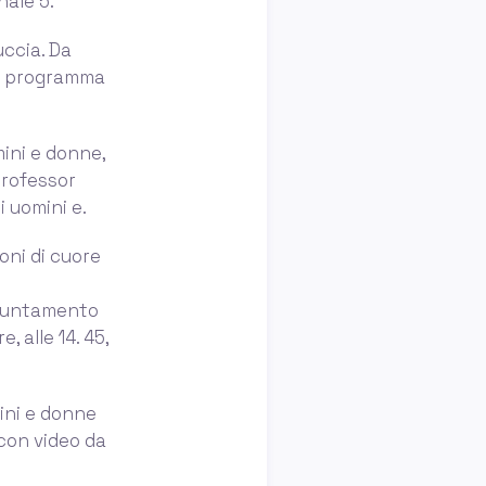
nale 5.
uccia. Da
 il programma
mini e donne,
professor
i uomini e.
ioni di cuore
ppuntamento
 alle 14. 45,
mini e donne
 con video da