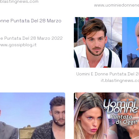
t.blastingnews.com
www.uominiedonnene
ne Puntata Del 28 Marzo 2022
ww.gossipblog.it
Uomini E Donne Puntata Del 
it.blastingnews.c