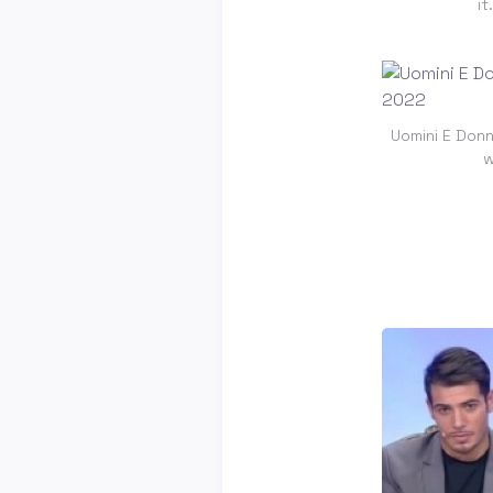
i
Uomini E Don
w