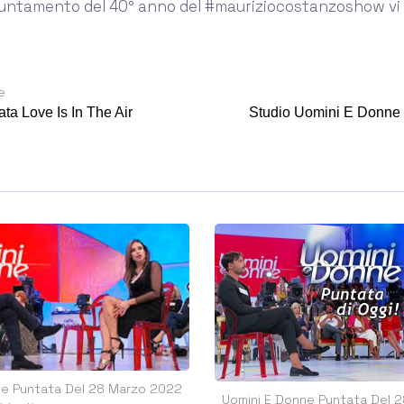
puntamento del 40° anno del #mauriziocostanzoshow vi 
e
ta Love Is In The Air
Studio Uomini E Donne 
ne Puntata Del 28 Marzo 2022
Uomini E Donne Puntata Del 