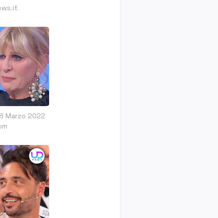
ws.it
28 Marzo 2022
om