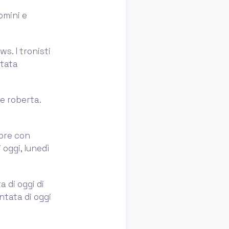
omini e
s. I tronisti
ntata
 e roberta.
apre con
 oggi, lunedì
a di oggi di
ntata di oggi