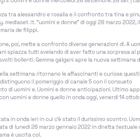
tytv. Uomini e donne mercoledì 28 settembre. 28 set | ca
a tra alessandro e rosalia e il confronto tra tina e pin
. mediaset. it. “uomini e donne” di oggi 28 marzo 2022,
aria de filippi.
one, poi, mette a confronto diverse generazioni di. A uo
i spiazza tutti svelando di aver fatto una sorpresa al 
isvolti bollenti. Gemma galgani apre la nuova settimana d
della settimana ritornano le affascinanti e curiose quest
istinguono il pomeriggio di canale 5 con il consueto
o di uomini e. Uomini e donne anticipazioni. Ultimo a
on uomini e donne quello in onda oggi, venerdì 14 ottobre,
ata in onda ieri in cui c’è stato il durissimo scontro. Uo
tata di lunedì 28 marzo gennaio 2022 in diretta testuale
ama è uscita col.