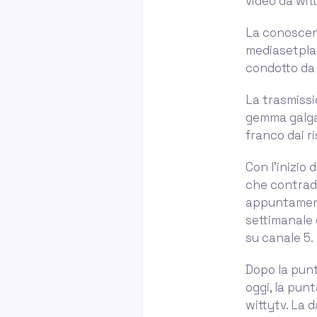
video da wit
La conoscenz
mediasetplay
condotto da m
La trasmissi
gemma galgan
franco dai r
Con l’inizio 
che contradd
appuntament
settimanale c
su canale 5.
Dopo la punt
oggi, la pun
wittytv. La d