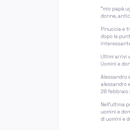
”mio papà ug
donne, antic
Pinuccia e ti
dopo la punt
interessante
Ultimi arrivi
Uomini e don
Alessandro e
alessandro e
28 febbraio 
Nell’ultima p
uomini e don
di uomini e d