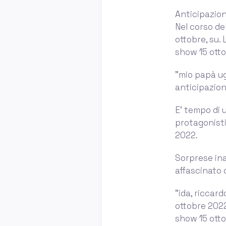
Anticipazion
Nel corso de
ottobre, su. 
show 15 ott
”mio papà ug
anticipazio
E’ tempo di 
protagonisti
2022.
Sorprese ina
affascinato 
”ida, riccar
ottobre 2022
show 15 ott