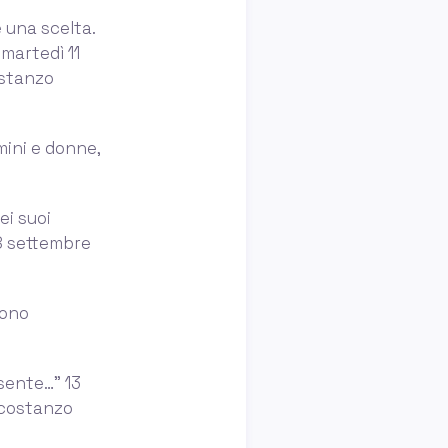
 una scelta.
martedì 11
ostanzo
mini e donne,
ei suoi
8 settembre
sono
esente…” 13
o costanzo