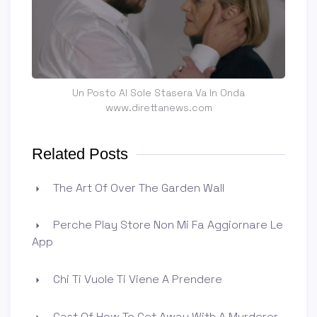
Un Posto Al Sole Stasera Va In Onda
www.direttanews.com
Related Posts
The Art Of Over The Garden Wall
Perche Play Store Non Mi Fa Aggiornare Le
App
Chi Ti Vuole Ti Viene A Prendere
Cast Of How To Get Away With A Murderer