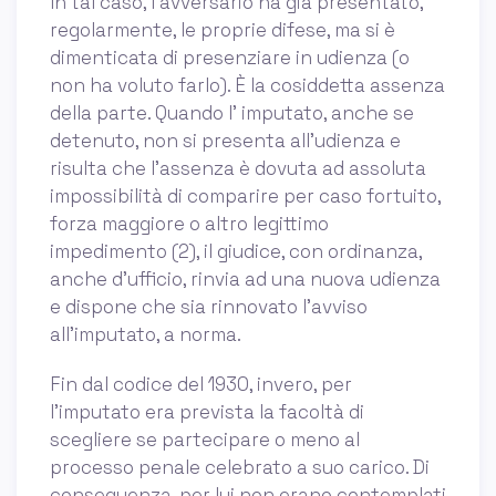
In tal caso, l’avversario ha già presentato,
regolarmente, le proprie difese, ma si è
dimenticata di presenziare in udienza (o
non ha voluto farlo). È la cosiddetta assenza
della parte. Quando l' imputato, anche se
detenuto, non si presenta all'udienza e
risulta che l'assenza è dovuta ad assoluta
impossibilità di comparire per caso fortuito,
forza maggiore o altro legittimo
impedimento (2), il giudice, con ordinanza,
anche d'ufficio, rinvia ad una nuova udienza
e dispone che sia rinnovato l'avviso
all'imputato, a norma.
Fin dal codice del 1930, invero, per
l’imputato era prevista la facoltà di
scegliere se partecipare o meno al
processo penale celebrato a suo carico. Di
conseguenza, per lui non erano contemplati