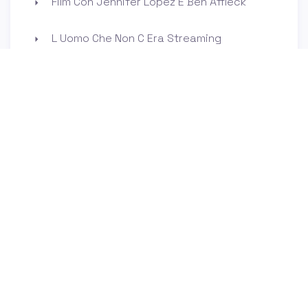
Film Con Jennifer Lopez E Ben Affleck
L Uomo Che Non C Era Streaming
Miglior Voce Femminile Di Tutti I Tempi
Chi E La Compagna Di Valentino Rossi
Chi Siamo
Contatti
Privacy Policy
Cookie Policy