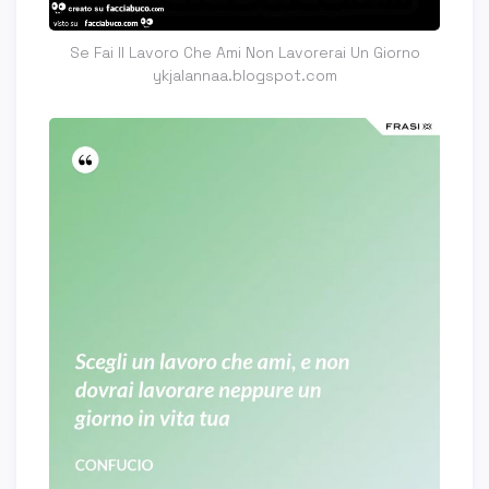
Se Fai Il Lavoro Che Ami Non Lavorerai Un Giorno
ykjalannaa.blogspot.com