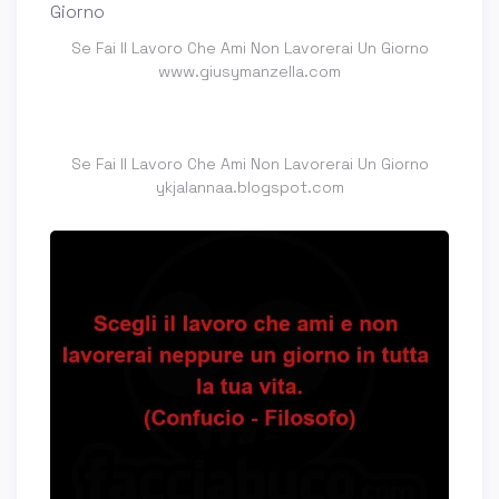
Se Fai Il Lavoro Che Ami Non Lavorerai Un Giorno
www.giusymanzella.com
Se Fai Il Lavoro Che Ami Non Lavorerai Un Giorno
ykjalannaa.blogspot.com