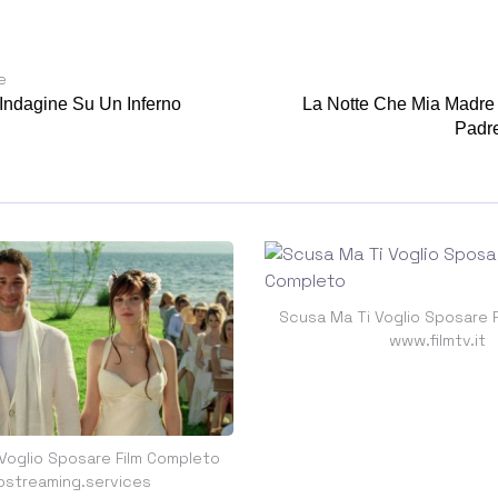
e
Indagine Su Un Inferno
La Notte Che Mia Madr
Padr
Scusa Ma Ti Voglio Sposare 
www.filmtv.it
Voglio Sposare Film Completo
ostreaming.services