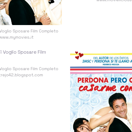
Voglio Sposare Film Completo
www.mymovies.it
Voglio Sposare Film Completo
trejo42.blogspot.com