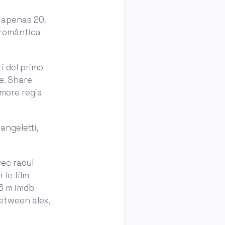
, apenas 20.
 romântica
i del primo
re. Share
amore regia
angeletti,
vec raoul
 le film
46 m imdb
between alex,