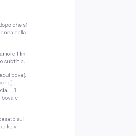
 dopo che si
donna della
amore film
o subtitle.
raoul bova),
che),.
a. È il
l bova e
basato sul
io ke vi