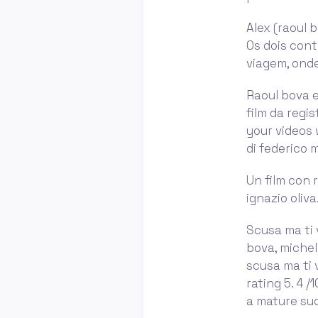
Alex (raoul 
Os dois con
viagem, onde
Raoul bova e
film da regi
your videos 
di federico 
Un film con 
ignazio oliv
Scusa ma ti 
bova, michel
scusa ma ti 
rating 5. 4 
a mature suc