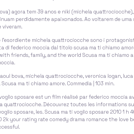
bova) agora tem 39 anos e niki (michela quattrociocche)
tinuam perdidamente apaixonados. Ao voltarem de uma
 viveram.
 l'esordiente michela quattrociocche sono i protagonist
sta di federico moccia dal titolo scusa ma ti chiamo amo
with friends, family, and the world Scusa ma ti chiamo 
moccia.
raoul bova, michela quattrociocche, veronica logan, luca 
a. Scusa ma ti chiamo amore. Commedia | 103 min.
voglio sposare est un film réalisé par federico moccia a
a quattrociocche. Découvrez toutes les informations sur
voglio sposare, les. Scusa ma ti voglio sposare 2010 1 h 
/10 2k your rating rate comedy drama romance the love 
cessful.