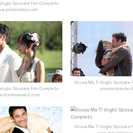
Voglio Sposare Film Completo
w.primevideo.com
Scusa Ma Ti Voglio Sposare 
Voglio Sposare Film Completo
pensieriparole.i
.ilcinemaniaco.com
Scusa Ma Ti Voglio Sposare 
www.movielicious.