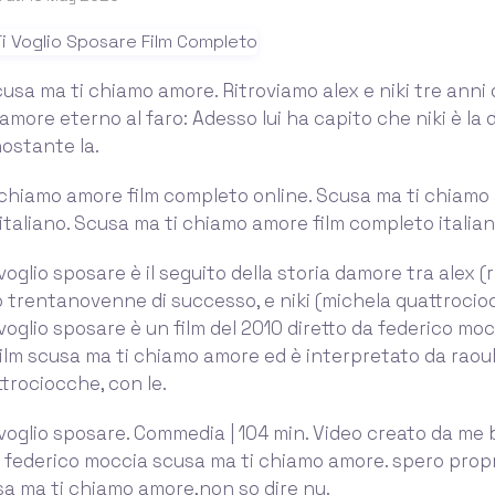
cusa ma ti chiamo amore. Ritroviamo alex e niki tre anni
 amore eterno al faro: Adesso lui ha capito che niki è la 
nostante la.
chiamo amore film completo online. Scusa ma ti chiamo 
italiano. Scusa ma ti chiamo amore film completo italian
oglio sposare è il seguito della storia damore tra alex (
o trentanovenne di successo, e niki (michela quattrocioc
oglio sposare è un film del 2010 diretto da federico mocci
film scusa ma ti chiamo amore ed è interpretato da raou
trociocche, con le.
voglio sposare. Commedia | 104 min. Video creato da me 
i federico moccia scusa ma ti chiamo amore. spero propr
sa ma ti chiamo amore,non so dire nu.