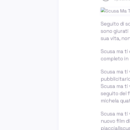
Seguito di s
sono giurati
sua vita, no
Scusa ma ti 
completo in 
Scusa ma ti v
pubblicitari
Scusa ma ti v
seguito del 
michela quat
Scusa ma ti 
nuovo film d
piaccia!!scu