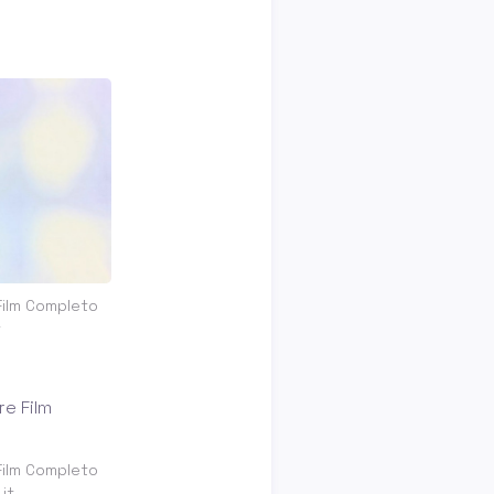
Film Completo
t
Film Completo
it