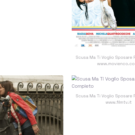
Scusa Ma Ti Voglio Sposare 
www.movienco.co
Scusa Ma Ti Voglio Sposare 
www.filmtv.it