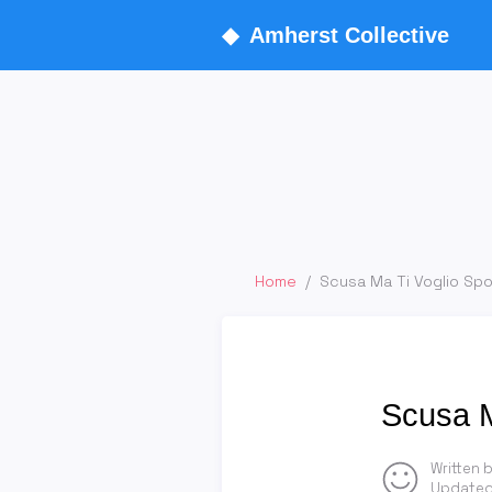
◆
Amherst Collective
Home
/
Scusa Ma Ti Voglio Sp
Scusa M
Written 
Updated