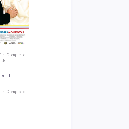
Film Completo
.uk
Film Completo