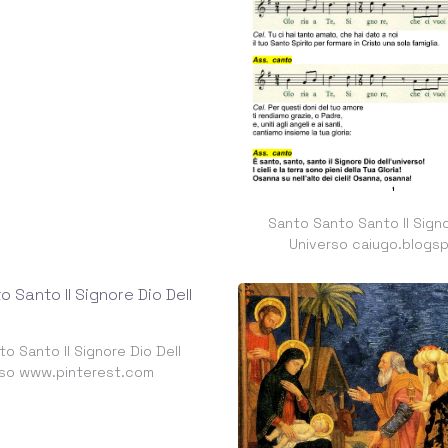
Santo Santo Santo Il Signo
Universo caiugo.blogs
o Santo Il Signore Dio Dell
rso www.pinterest.com