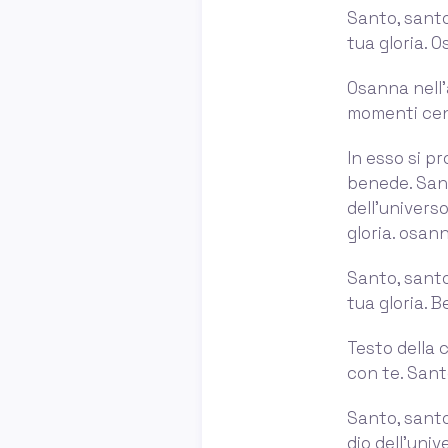
Santo, santo,
tua gloria. O
Osanna nell’a
momenti cent
In esso si pr
benede. Sant
dell’universo
gloria. osann
Santo, santo,
tua gloria. 
Testo della 
con te. Santo
Santo, santo,
dio dell’univ