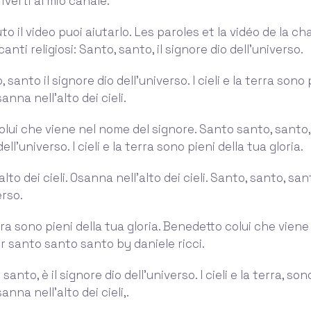
riverti al mio canale.
uto il video puoi aiutarlo. Les paroles et la vidéo de la 
canti religiosi: Santo, santo, il signore dio dell'universo.
 santo il signore dio dell'universo. I cieli e la terra sono 
sanna nell'alto dei cieli.
lui che viene nel nome del signore. Santo santo, santo, 
ell'universo. I cieli e la terra sono pieni della tua gloria.
lto dei cieli. Osanna nell'alto dei cieli. Santo, santo, san
erso.
terra sono pieni della tua gloria. Benedetto colui che vien
or santo santo santo by daniele ricci.
anto, è il signore dio dell'universo. I cieli e la terra, son
anna nell'alto dei cieli,.