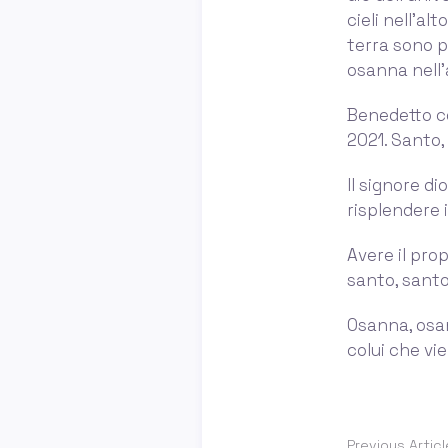
cieli nell’alt
terra sono pi
osanna nell’a
Benedetto co
2021. Santo, 
Il signore dio
risplendere i
Avere il prop
santo, santo 
Osanna, osann
colui che vi
Previous Articl