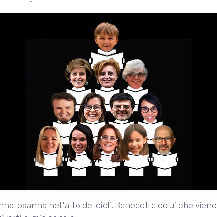
na, osanna nell’alto dei cieli. Benedetto colui che viene