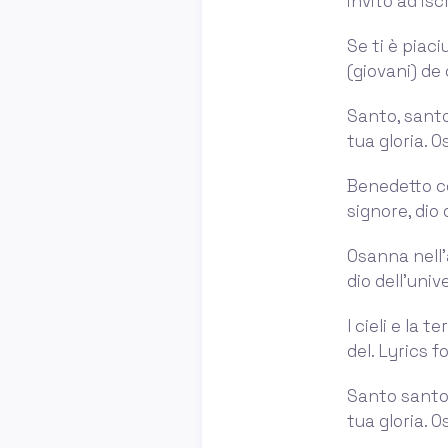
invito ad isc
Se ti è piaci
(giovani) de 
Santo, santo,
tua gloria. O
Benedetto co
signore, dio d
Osanna nell'a
dio dell'univ
I cieli e la 
del. Lyrics f
Santo santo s
tua gloria. Os