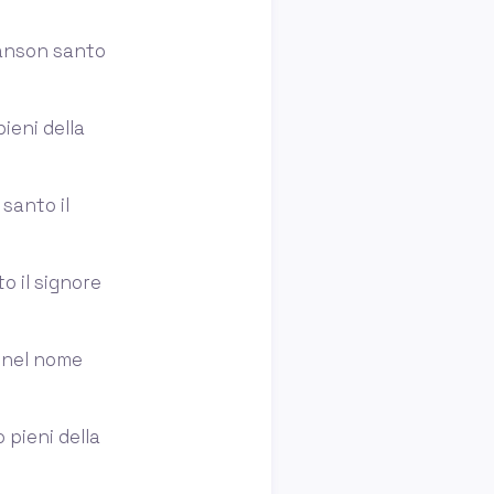
chanson santo
pieni della
santo il
to il signore
e nel nome
o pieni della