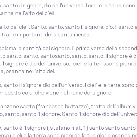
 santo il signore, dio dell’universo. I cieli e la terra sono 
sanna nell’alto dei cieli.
lto dei cieli. Santo, santo, santo il signore, dio. Il santo 
rali e importanti della santa messa.
oclama la santità del signore. il primo verso della second
o santo, santo, santosanto, santo, santo. Il signore è d
,il signore è dio dell’universo,i cieli e la terrasono pieni d
a, osanna nell’alto dei.
 santo il signore dio dell'universo. I cieli e la terra sono 
Benedetto colui che viene nel nome del signore.
canzone santo (francesco buttazzo), tratta dall'album v
, santo, santo il signore. Santo il signore dio dell'univer
 santo è il signore ( stefano mattii ) santo santo santo 
erso i cieli e la terra sono pieni della tua gloria osanna ne