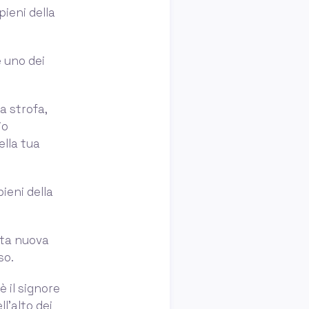
pieni della
è uno dei
a strofa,
io
ella tua
pieni della
ita nuova
so.
è il signore
ll’alto dei