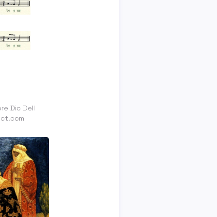
re Dio Dell
pot.com