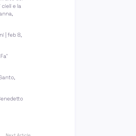
cieli e la
sanna,
 | feb 8,
 Fa’
 Santo,
 Benedetto
Next Article