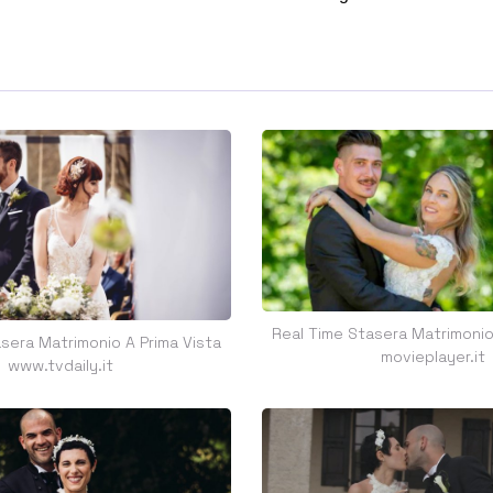
Real Time Stasera Matrimonio
sera Matrimonio A Prima Vista
movieplayer.it
www.tvdaily.it