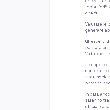
che attirano 
febbraio 16,
che fa.
Valutare le 
generare app
Gli esperti d
puntata di ma
Va in onda, i
Le coppie di
sono state cr
matrimonio a
persone che
In data anco
saranno tras
ufficiale un