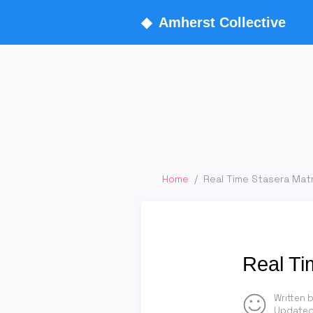
◆
Amherst Collective
Home
/
Real Time Stasera Matr
Real Ti
Written 
Updated