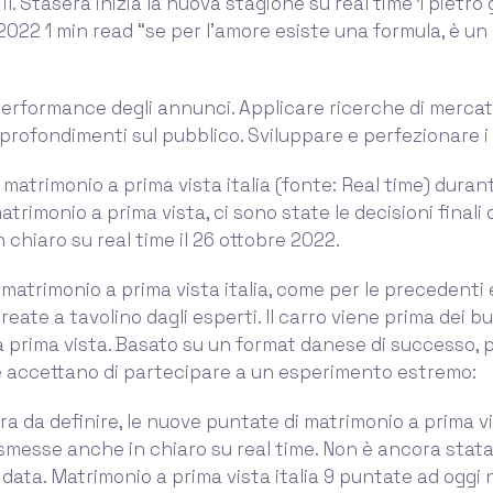
il. Stasera inizia la nuova stagione su real time 1 pietro 
 2022 1 min read “se per l’amore esiste una formula, è un
performance degli annunci. Applicare ricerche di merca
rofondimenti sul pubblico. Sviluppare e perfezionare i 
i matrimonio a prima vista italia (fonte: Real time) duran
trimonio a prima vista, ci sono state le decisioni finali 
n chiaro su real time il 26 ottobre 2022.
 matrimonio a prima vista italia, come per le precedenti e
eate a tavolino dagli esperti. Il carro viene prima dei bu
 prima vista. Basato su un format danese di successo,
 accettano di partecipare a un esperimento estremo:
ra da definire, le nuove puntate di matrimonio a prima vi
messe anche in chiaro su real time. Non è ancora stata
a data. Matrimonio a prima vista italia 9 puntate ad oggi