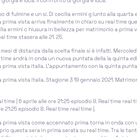
giorgia e luca. Il confronto di giorgia e luca.
 di fulmine e un si. Di cecilia ermini g iunto alla quarta 
 prima vista arriva finalmente in chiaro su real time que
cilia ermini c hiusura in bellezza per matrimonio a prima 
al time stasera alle 21. 25.
mesi di distanza dalla scelta finale si è infatti. Mercole
 time andrà in onda un nuova puntata della la quinta edi
 prima vista italia. L’appuntamento con la quinta punta
 prima vista italia. Stagione 3 19 gennaio 2021. Matrimo
l time | 6 aprile alle ore 21:25 episodio 9. Real time real t
e 21:25 episodio 8. Real time real time |.
a prima vista come accennato prima torna in onda con
rio questa sera in prima serata su real time. Tra le tant