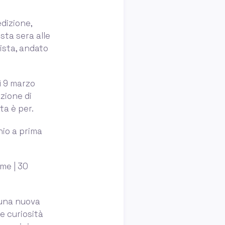
edizione,
sta sera alle
vista, andato
dì 9 marzo
zione di
ta è per.
nio a prima
ime | 30
 una nuova
e curiosità