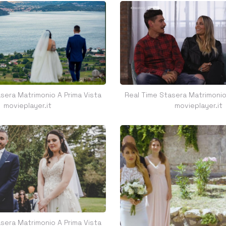
sera Matrimonio A Prima Vista
Real Time Stasera Matrimonio
movieplayer.it
movieplayer.it
sera Matrimonio A Prima Vista