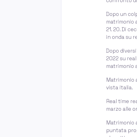
confronto di 
Dopo un colpo
matrimonio a
21. 20. Di ce
in onda su re
Dopo diversi 
2022 su real
matrimonio a
Matrimonio a
vista italia.
Real time rea
marzo alle or
Matrimonio 
puntata prop