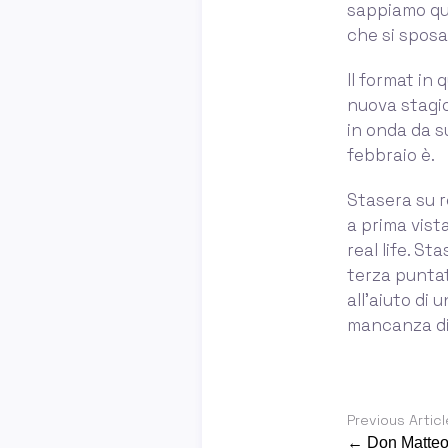
sappiamo qua
che si sposa
Il format in
nuova stagio
in onda da s
febbraio è.
Stasera su re
a prima vista
real life. St
terza puntat
all’aiuto di 
mancanza di
Previous Articl
← Don Matteo