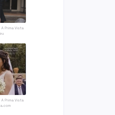
 A Prima Vista
.eu
 A Prima Vista
tta.com