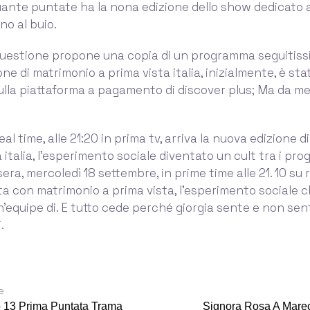
nte puntate ha la nona edizione dello show dedicato a
no al buio.
 questione propone una copia di un programma seguitissi
ne di matrimonio a prima vista italia, inizialmente, è s
ulla piattaforma a pagamento di discover plus; Ma da me
al time, alle 21:20 in prima tv, arriva la nuova edizione 
 italia, l'esperimento sociale diventato un cult tra i pro
asera, mercoledì 18 settembre, in prime time alle 21. 10 su 
a con matrimonio a prima vista, l’esperimento sociale c
un’equipe di. E tutto cede perché giorgia sente e non sen
.
e
 13 Prima Puntata Trama
Signora Rosa A Mare