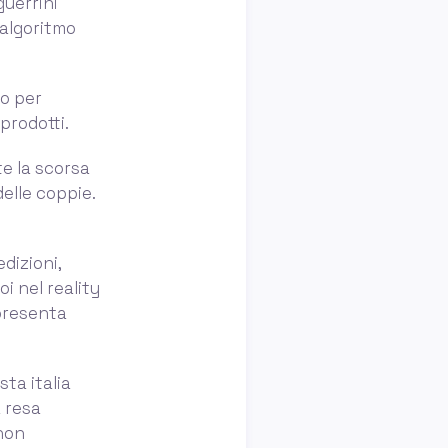
guerrini
 algoritmo
to per
prodotti.
te la scorsa
delle coppie.
dizioni,
oi nel reality
 presenta
sta italia
 resa
 non