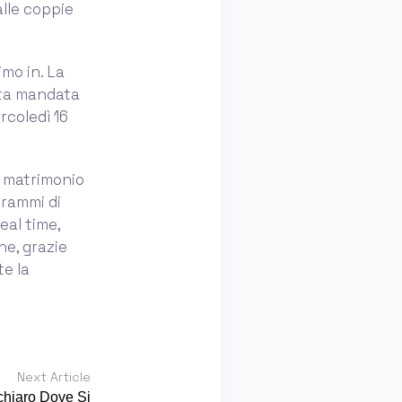
lle coppie
mo in. La
tata mandata
rcoledì 16
di matrimonio
grammi di
real time,
he, grazie
te la
Next Article
chiaro Dove Si