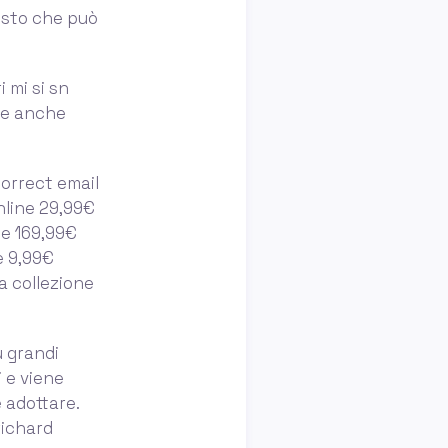
costo che può
 mi si sn
te anche
orrect email
nline 29,99€
ne 169,99€
e 9,99€
a collezione
ù grandi
i e viene
e adottare.
richard