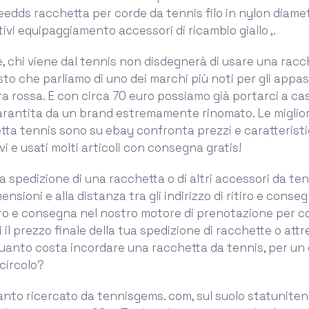
dds racchetta per corde da tennis filo in nylon diame
tivi equipaggiamento accessori di ricambio giallo ,.
 chi viene dal tennis non disdegnerà di usare una rac
isto che parliamo di uno dei marchi più noti per gli appas
ra rossa. E con circa 70 euro possiamo già portarci a ca
rantita da un brand estremamente rinomato. Le migliori
ta tennis sono su ebay confronta prezzi e caratteristi
vi e usati molti articoli con consegna gratis!
la spedizione di una racchetta o di altri accessori da ten
ensioni e alla distanza tra gli indirizzo di ritiro e conseg
itiro e consegna nel nostro motore di prenotazione per 
i il prezzo finale della tua spedizione di racchette o att
quanto costa incordare una racchetta da tennis, per u
 circolo?
to ricercato da tennisgems. com, sul suolo statunitens