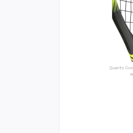
Quanto Cos
w