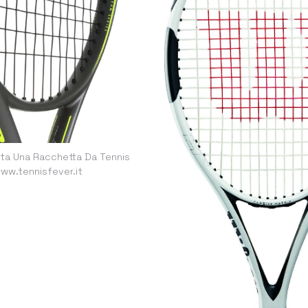
ta Una Racchetta Da Tennis
ww.tennisfever.it