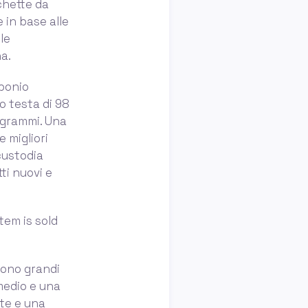
chette da
e in base alle
le
na.
rbonio
o testa di 98
 grammi. Una
e migliori
custodia
ti nuovi e
tem is sold
cono grandi
medio e una
te e una