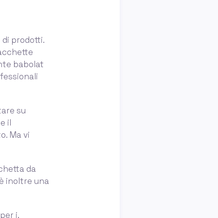
di prodotti.
racchette
ente babolat
ofessionali
tare su
 il
o. Ma vi
chetta da
’è inoltre una
per i.