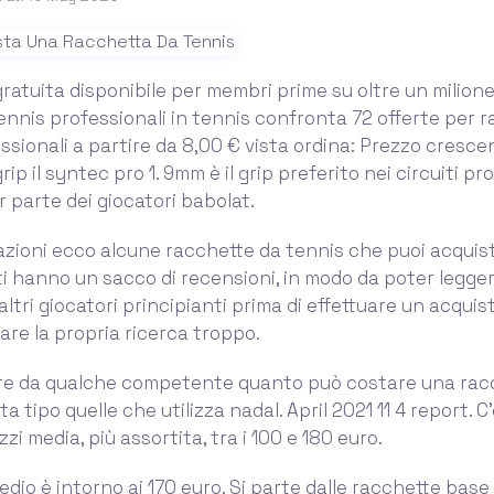
ratuita disponibile per membri prime su oltre un milione 
nnis professionali in tennis confronta 72 offerte per 
ssionali a partire da 8,00 € vista ordina: Prezzo cresc
ip il syntec pro 1. 9mm è il grip preferito nei circuiti pr
r parte dei giocatori babolat.
ioni ecco alcune racchette da tennis che puoi acquis
i hanno un sacco di recensioni, in modo da poter leggere
ltri giocatori principianti prima di effettuare un acquist
fare la propria ricerca troppo.
re da qualche competente quanto può costare una rac
a tipo quelle che utilizza nadal. April 2021 11 4 report. C
zzi media, più assortita, tra i 100 e 180 euro.
edio è intorno ai 170 euro. Si parte dalle racchette base 