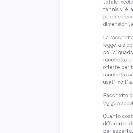
totale medio
tennis vi è l
proprie nece
dimensioni, a
La racchetta
leggera e co
pollici quad
racchetta piu
offerte per 
racchetta so
usati molti 
Racchette da
by guwadesi
Quanto costa
differenze d
per esperto,