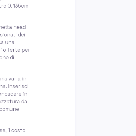
tro 0. 135cm
chetta head
sionati dei
sa una
 offerte per
che di
nis varia in
na. Inserisci
conoscere in
rezzatura da
n comune
e, il costo