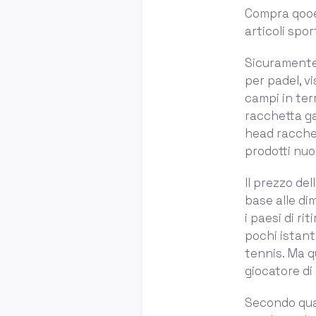
Compra qooee
articoli spor
Sicuramente,
per padel, v
campi in ter
racchetta ga
head racchet
prodotti nuo
Il prezzo del
base alle dim
i paesi di r
pochi istant
tennis. Ma 
giocatore di
Secondo quan