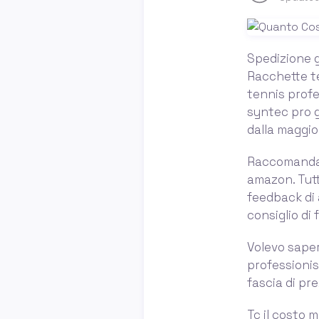
Spedizione g
Racchette te
tennis profe
syntec pro gr
dalla maggio
Raccomandaz
amazon. Tutt
feedback di a
consiglio di 
Volevo sape
professionist
fascia di pre
Tc il costo m