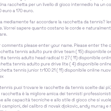
Una racchetta per un livello di gioco intermedio ha un 
 euro a 170 euro.
 mediamente far accordare la racchetta da tennis? Ieri
de. Vorrei sapere quanto costano le corde e naturalmen
are.
r comments please enter your name. Please enter the c
chetta tennis adulto pure drive team ( 15) disponibile o
ta tennis adulto head radical ti 27 ( 11) disponibile onli
hetta tennis adulto pure drive lite ( 4) disponibile onlin
hetta tennis junior tr100 21 ( 11) disponibile online nuov
ex
tennis puoi trovare le racchette da tennis scelte dai pi
 racchetta è la migliore amica dei tennisti professionist
e alle capacità tecniche e allo stile di gioco che si vuol
i campioni, del calibro di novak djokovic, andy murray e 