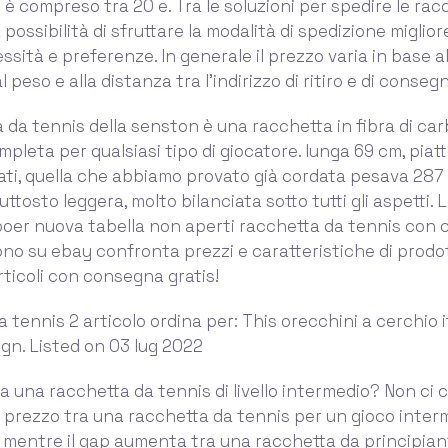
 è compreso tra 20 e. Tra le soluzioni per spedire le rac
a possibilità di sfruttare la modalità di spedizione miglior
ssità e preferenze. In generale il prezzo varia in base al
l peso e alla distanza tra l’indirizzo di ritiro e di conseg
 da tennis della senston è una racchetta in fibra di ca
mpleta per qualsiasi tipo di giocatore. lunga 69 cm, piatt
rati, quella che abbiamo provato già cordata pesava 287
ttosto leggera, molto bilanciata sotto tutti gli aspetti. L
boer nuova tabella non aperti racchetta da tennis con 
no su ebay confronta prezzi e caratteristiche di prodot
articoli con consegna gratis!
 tennis 2 articolo ordina per: This orecchini a cerchio i
gn. Listed on 03 lug 2022
 una racchetta da tennis di livello intermedio? Non ci 
i prezzo tra una racchetta da tennis per un gioco inter
 mentre il gap aumenta tra una racchetta da principian