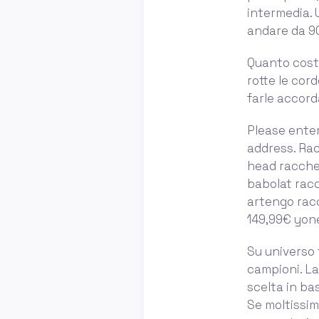
intermedia. 
andare da 90
Quanto costa
rotte le cor
farle accord
Please ente
address. Rac
head racchet
babolat racc
artengo racc
149,99€ yon
Su universo 
campioni. La
scelta in bas
Se moltissim