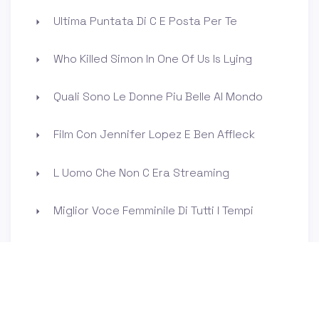
Ultima Puntata Di C E Posta Per Te
Who Killed Simon In One Of Us Is Lying
Quali Sono Le Donne Piu Belle Al Mondo
Film Con Jennifer Lopez E Ben Affleck
L Uomo Che Non C Era Streaming
Miglior Voce Femminile Di Tutti I Tempi
Chi E La Compagna Di Valentino Rossi