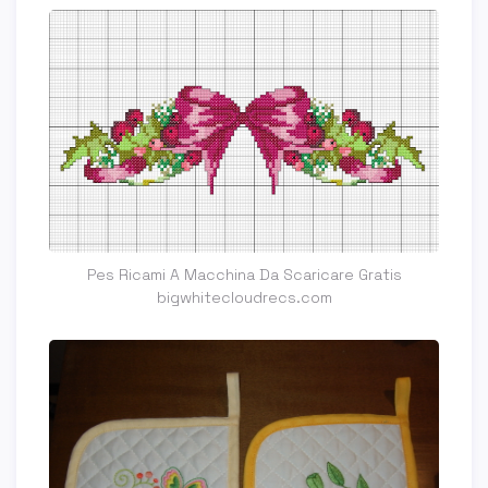
Pes Ricami A Macchina Da Scaricare Gratis
bigwhitecloudrecs.com