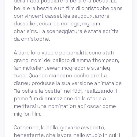
della fiaba popolare la bella e la bestia. La
bella e la bestia è un film di christophe gans
con vincent cassel, léa seydoux, andré
dussollier, eduardo noriega, myriam
charleins. La sceneggiatura è stata scritta
da christophe.
A dare loro voce e personalità sono stati
grandi nomi del calibro di emma thompson,
ian mckellen, ewan mcgregor e stanley
tucci. Quando mancano poche ore. La
disney produsse la sua versione animata de
“la bella e la bestia” nel 1991, realizzando il
primo film di animazione della storia a
meritarsi una nomination agli oscar come
miglior film.
Catherine, la bella, giovane avvocato,
benestante, che lavora nello studio in cui il