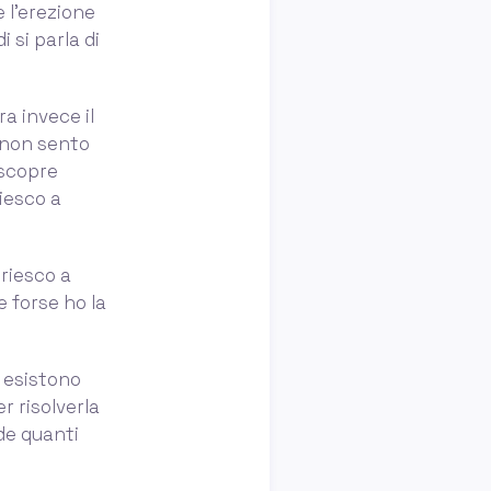
 l’erezione
i si parla di
a invece il
e non sento
 scopre
riesco a
 riesco a
e forse ho la
 esistono
er risolverla
de quanti