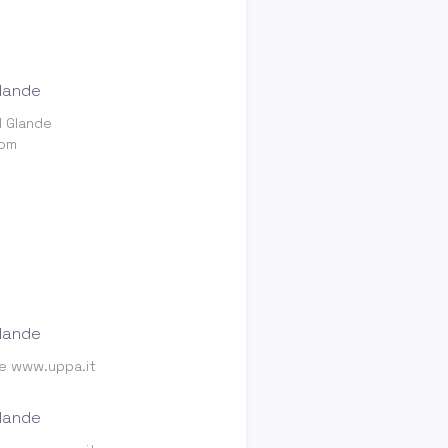
l Glande
com
de www.uppa.it