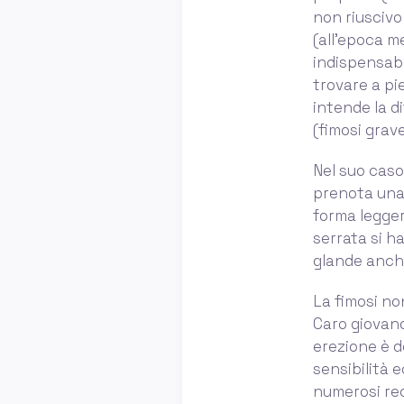
non riuscivo
(all'epoca m
indispensabil
trovare a pi
intende la di
(fimosi grave
Nel suo caso
prenota una v
forma leggera
serrata si h
glande anche
La fimosi no
Caro giovanot
erezione è do
sensibilità 
numerosi rece