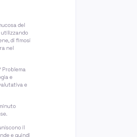
 mucosa del
 utilizzando
ne, di fimosi
ra nel
i? Problema
ogia e
valutativa e
 minuto
se.
uniscono il
ande e quindi