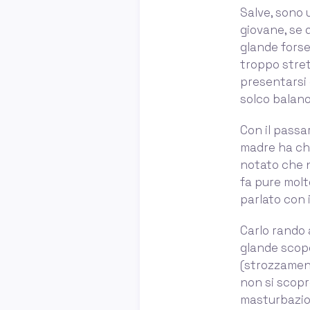
Salve, sono 
giovane, se 
glande forse
troppo stre
presentarsi 
solco balano
Con il passar
madre ha chi
notato che n
fa pure molt
parlato con i
Carlo rando 
glande scope
(strozzament
non si scopr
masturbazion