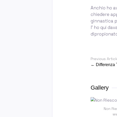
Anchio ho av
chiedere app
ginnastica p
l' ho qui da
dipropionato)
Previous Articl
← Differenza 
Gallery
Non Rie
ww