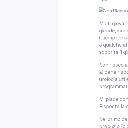
Molti giovan
glande, inso
il semplice 
o qualche al
scoprire il 
Non riesco a
al pene rispo
urologia uti
programmare 
Mi piace cond
Risposta la 
Nel primo cas
prepuzio (ci