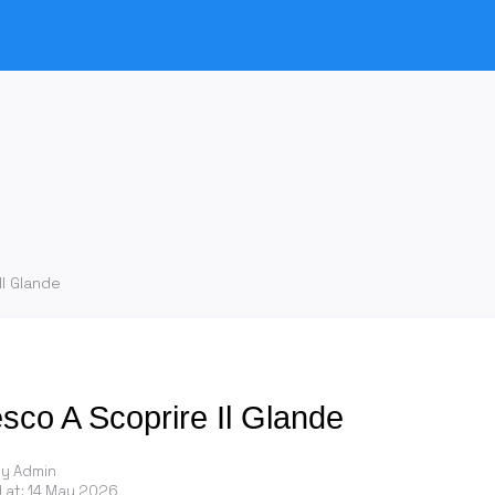
Il Glande
sco A Scoprire Il Glande
by Admin
 at:
14 May 2026