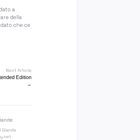
dato a
are della
e dato che ce
Next Article
xtended Edition
→
l Glande
y.net