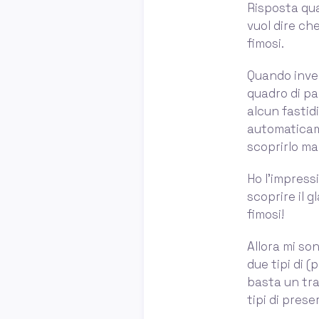
Risposta qua
vuol dire che
fimosi.
Quando invec
quadro di pa
alcun fastid
automaticame
scoprirlo ma
Ho l'impressi
scoprire il 
fimosi!
Allora mi s
due tipi di (
basta un tra
tipi di prese