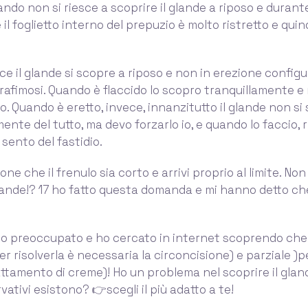
ndo non si riesce a scoprire il glande a riposo e durante
 il foglietto interno del prepuzio è molto ristretto e quind
e il glande si scopre a riposo e non in erezione configur
rafimosi. Quando è flaccido lo scopro tranquillamente 
io. Quando è eretto, invece, innanzitutto il glande non si
nte del tutto, ma devo forzarlo io, e quando lo faccio, 
 sento del fastidio.
one che il frenulo sia corto e arrivi proprio al limite. Non
glande!? 17 ho fatto questa domanda e mi hanno detto ch
ono preoccupato e ho cercato in internet scoprendo che
per risolverla è necessaria la circoncisione) e parziale )p
ttamento di creme)! Ho un problema nel scoprire il glan
rvativi esistono? 👉scegli il più adatto a te!