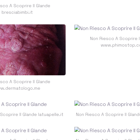
sco A Scoprire Il Glande
bresciabimbi.it
Non Riesco A Scoprire I
www.phimostop.
sco A Scoprire Il Glande
w.dermatologo.me
coprire Il Glande latuapelle.it
Non Riesco A Scoprire Il Glan