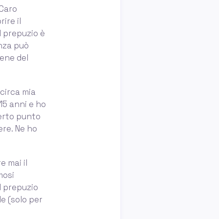
 Caro
ire il
l prepuzio è
nza può
iene del
 circa mia
15 anni e ho
certo punto
ere. Ne ho
e mai il
mosi
l prepuzio
e (solo per