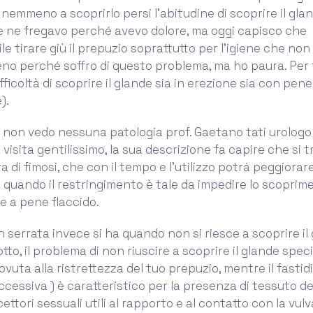
 nemmeno a scoprirlo persi l'abitudine di scoprire il glan
e ne fregavo perché avevo dolore, ma oggi capisco che
e tirare giù il prepuzio soprattutto per l'igiene che non
eno perché soffro di questo problema, ma ho paura. Per f
fficoltà di scoprire il glande sia in erezione sia con pene
).
 non vedo nessuna patologia prof. Gaetano tati urolog
isita gentilissimo, la sua descrizione fa capire che si t
 di fimosi, che con il tempo e l'utilizzo potrá peggiorare
a quando il restringimento è tale da impedire lo scoprim
 a pene flaccido.
n serrata invece si ha quando non si riesce a scoprire il 
to, il problema di non riuscire a scoprire il glande speci
vuta alla ristrettezza del tuo prepuzio, mentre il fastidi
eccessiva ) è caratteristico per la presenza di tessuto d
ttori sessuali utili al rapporto e al contatto con la vulv