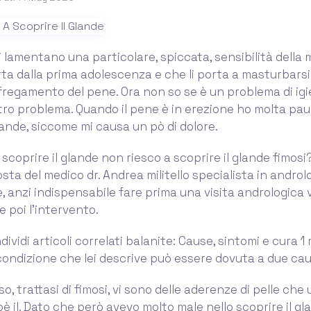
i lamentano una particolare, spiccata, sensibilità della
rta dalla prima adolescenza e che li porta a masturbarsi
sfregamento del pene. Ora non so se è un problema di igie
tro problema. Quando il pene è in erezione ho molta pau
glande, siccome mi causa un pò di dolore.
 scoprire il glande non riesco a scoprire il glande fimos
sta del medico dr. Andrea militello specialista in androl
le, anzi indispensabile fare prima una visita andrologica 
poi l'intervento.
ividi articoli correlati balanite: Cause, sintomi e cura 1
condizione che lei descrive può essere dovuta a due cau
o, trattasi di fimosi, vi sono delle aderenze di pelle che 
oè il. Dato che però avevo molto male nello scoprire il gl