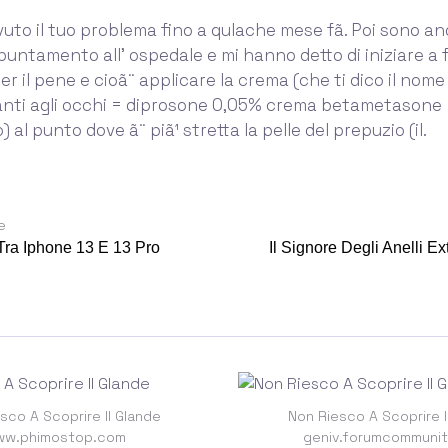
uto il tuo problema fino a qulache mese fã. Poi sono an
untamento all' ospedale e mi hanno detto di iniziare a f
er il pene e cioã¨ applicare la crema (che ti dico il nom
vanti agli occhi = diprosone 0,05% crema betametasone
 al punto dove ã¨ piã¹ stretta la pelle del prepuzio (il.
e
Tra Iphone 13 E 13 Pro
Il Signore Degli Anelli E
sco A Scoprire Il Glande
Non Riesco A Scoprire I
w.phimostop.com
geniv.forumcommunit