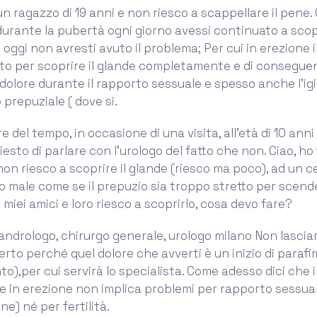
un ragazzo di 19 anni e non riesco a scappellare il pene.
durante la pubertà ogni giorno avessi continuato a scopr
 oggi non avresti avuto il problema; Per cui in erezione i
tto per scoprire il glande completamente e di consegue
dolore durante il rapporto sessuale e spesso anche l'ig
 prepuziale ( dove si.
e del tempo, in occasione di una visita, all'età di 10 anni
esto di parlare con l'urologo del fatto che non. Ciao, ho 
on riesco a scoprire il glande (riesco ma poco), ad un 
o male come se il prepuzio sia troppo stretto per scend
 miei amici e loro riesco a scoprirlo, cosa devo fare?
andrologo, chirurgo generale, urologo milano Non lasciar
rto perché quel dolore che avverti è un inizio di parafi
o),per cui servirà lo specialista. Come adesso dici che i
e in erezione non implica problemi per rapporto sessual
e) né per fertilità.