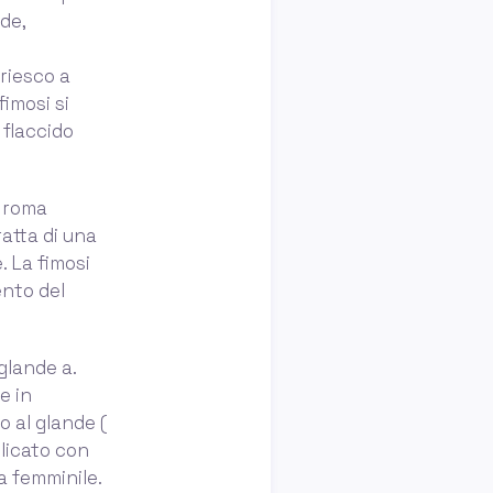
de,
 riesco a
imosi si
 flaccido
o roma
ratta di una
. La fimosi
ento del
glande a.
e in
o al glande (
elicato con
a femminile.