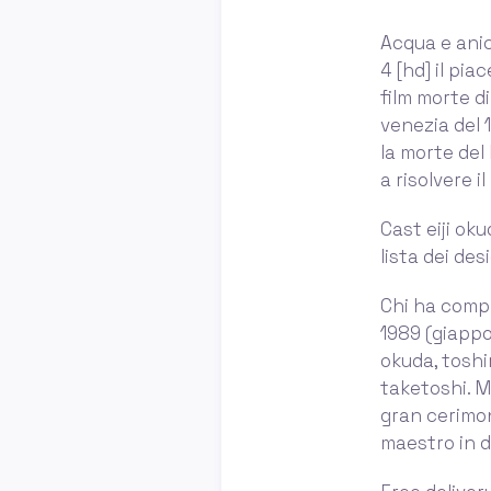
Acqua e anice,
4 [hd] il pia
film morte di
venezia del 
la morte del
a risolvere 
Cast eiji ok
lista dei des
Chi ha compr
1989 (giappo
okuda, toshi
taketoshi. M
gran cerimoni
maestro in d