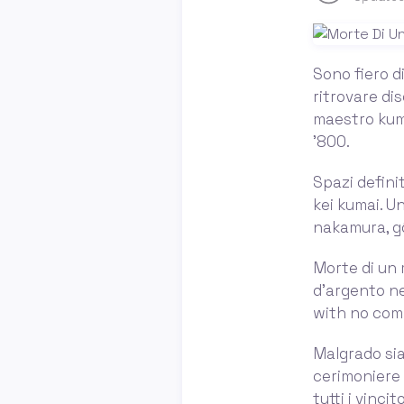
Sono fiero d
ritrovare dis
maestro kuma
'800.
Spazi definit
kei kumai. U
nakamura, gô
Morte di un 
d'argento ne
with no comm
Malgrado sia
cerimoniere d
tutti i vinci