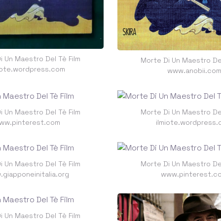
i Un Maestro Del Tè Film
Morte Di Un Maestro Del
iote.wordpress.com
www.anobii.co
i Un Maestro Del Tè Film
Morte Di Un Maestro Del
ww.pinterest.com
ilmiote.wordpress
i Un Maestro Del Tè Film
Morte Di Un Maestro Del
giapponeinitalia.org
www.pinterest.c
i Un Maestro Del Tè Film