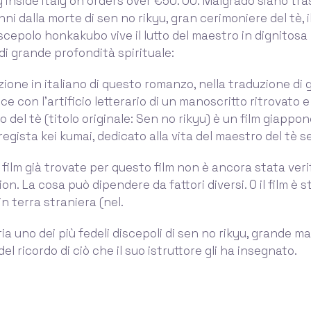
y inside italy on orders over €50. 00. Malgrado siano tra
ni dalla morte di sen no rikyu, gran cerimoniere del tè, i
iscepolo honkakubo vive il lutto del maestro in dignitosa
 di grande profondità spirituale:
zione in italiano di questo romanzo, nella traduzione di 
nce con l'artificio letterario di un manoscritto ritrovato 
 del tè (titolo originale: Sen no rikyu) è un film giappon
regista kei kumai, dedicato alla vita del maestro del tè s
 film già trovate per questo film non è ancora stata veri
on. La cosa può dipendere da fattori diversi. O il film è s
n terra straniera (nel.
a uno dei più fedeli discepoli di sen no rikyu, grande ma
el ricordo di ciò che il suo istruttore gli ha insegnato.