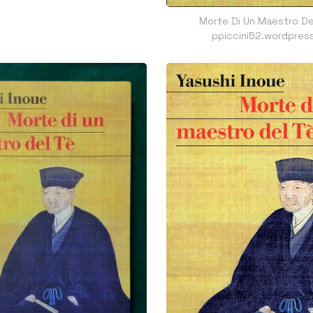
Morte Di Un Maestro Del
ppiccini52.wordpres