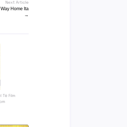
Next Article
 Way Home Ita
→
 Tè Film
com