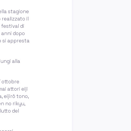
 della stagione
 realizzato il
festival di
a anni dopo
o si appresta
ungi alla
 ottobre
 attori eiji
 eijirô tono,
n no rikyu,
lutto del