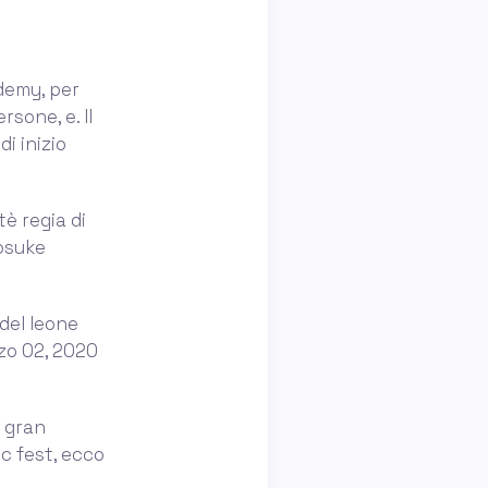
demy, per
rsone, e. Il
i inizio
tè regia di
nosuke
del leone
zo 02, 2020
, gran
ic fest, ecco