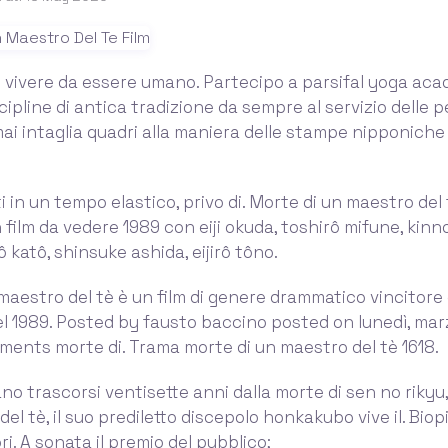
i vivere da essere umano. Partecipo a parsifal yoga aca
cipline di antica tradizione da sempre al servizio delle pe
i intaglia quadri alla maniera delle stampe nipponiche d
i in un tempo elastico, privo di. Morte di un maestro del 
n film da vedere 1989 con eiji okuda, toshirô mifune, kin
 katô, shinsuke ashida, eijirô tôno.
maestro del tè è un film di genere drammatico vincitore 
l 1989. Posted by fausto baccino posted on lunedì, mar
ents morte di. Trama morte di un maestro del tè 1618.
no trascorsi ventisette anni dalla morte di sen no rikyu
el tè, il suo prediletto discepolo honkakubo vive il. Biop
tori. A sonata il premio del pubblico;