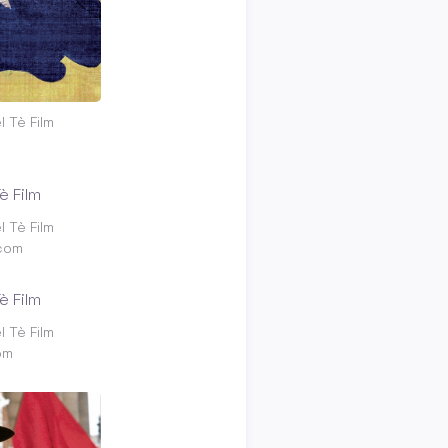
 Tè Film
m
 Tè Film
.com
 Tè Film
om