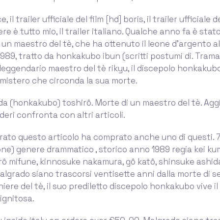
 il trailer ufficiale del film [hd] boris, il trailer ufficiale
cere è tutto mio, il trailer italiano. Qualche anno fa è stato
 un maestro del tè, che ha ottenuto il leone d'argento al 
1989, tratto da honkakubo ibun (scritti postumi di. Tram
 leggendario maestro del tè rikyu, il discepolo honkakub
il mistero che circonda la sua morte.
uda (honkakubo) toshirô. Morte di un maestro del tè. Aggi
ideri confronta con altri articoli.
ato questo articolo ha comprato anche uno di questi. 7
ne) genere drammatico , storico anno 1989 regia kei kumai
rô mifune, kinnosuke nakamura, gô katô, shinsuke ashida,
algrado siano trascorsi ventisette anni dalla morte di se
ere del tè, il suo prediletto discepolo honkakubo vive il 
ignitosa.