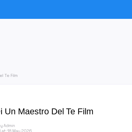
l Te Film
i Un Maestro Del Te Film
by Admin
 at:
18 May 2026