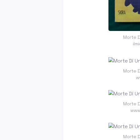
Morte D
ilm
Morte D
w
Morte D
www.
Morte D