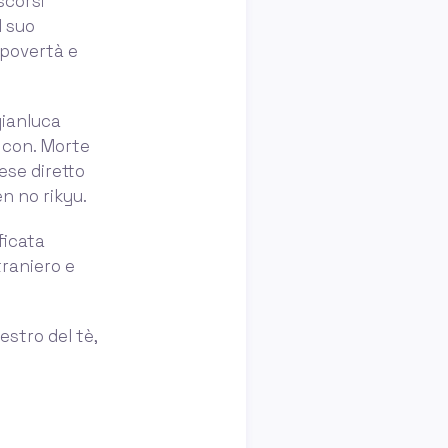
scorsi
l suo
 povertà e
gianluca
e con. Morte
ese diretto
en no rikyu.
ficata
traniero e
estro del tè,