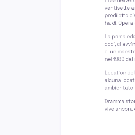
Free deliver
ventisette an
prediletto d
ha di. Opera
La prima edi
coci, ci avvi
di un maestro
nel 1989 dal 
Location del
alcuna locati
ambientato i
Dramma stori
vive ancora d