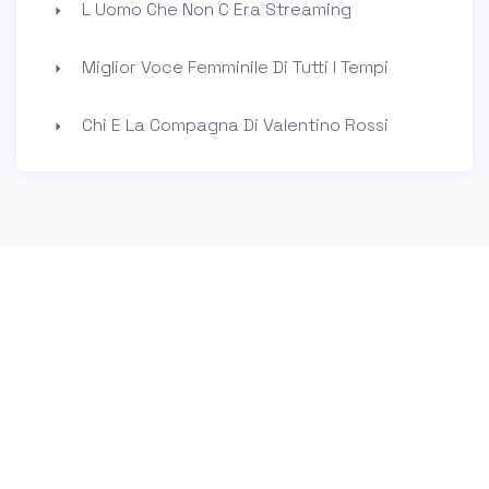
L Uomo Che Non C Era Streaming
Miglior Voce Femminile Di Tutti I Tempi
Chi E La Compagna Di Valentino Rossi
Chi Siamo
Contatti
Privacy Policy
Cookie Policy
© 2026 Amherst Collective. All rights reserved.