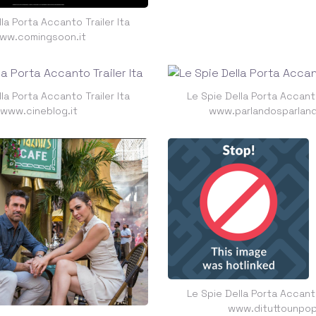
la Porta Accanto Trailer Ita
ww.comingsoon.it
la Porta Accanto Trailer Ita
Le Spie Della Porta Accanto
www.cineblog.it
www.parlandosparlan
Le Spie Della Porta Accanto
www.dituttounpop