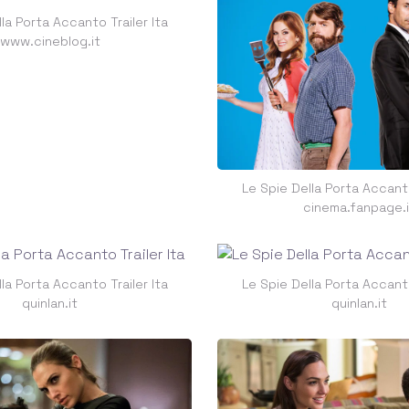
la Porta Accanto Trailer Ita
www.cineblog.it
Le Spie Della Porta Accanto
cinema.fanpage.i
la Porta Accanto Trailer Ita
Le Spie Della Porta Accanto
quinlan.it
quinlan.it