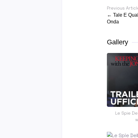
Previous Articl
← Tale E Qua
Onda
Gallery
Le Spie Del
w