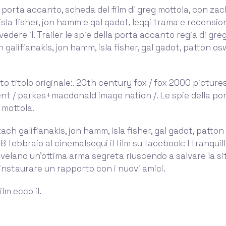
a porta accanto, scheda del film di greg mottola, con za
 isla fisher, jon hamm e gal gadot, leggi trama e recension
 vedere il. Trailer le spie della porta accanto regia di gre
 galifianakis, jon hamm, isla fisher, gal gadot, patton os
o titolo originale:. 20th century fox / fox 2000 pictures
nt / parkes+macdonald image nation /. Le spie della po
 mottola.
ach galifianakis, jon hamm, isla fisher, gal gadot, patton
'8 febbraio al cinema!segui il film su facebook: I tranquilli
 rivelano un’ottima arma segreta riuscendo a salvare la s
instaurare un rapporto con i nuovi amici.
film ecco il.