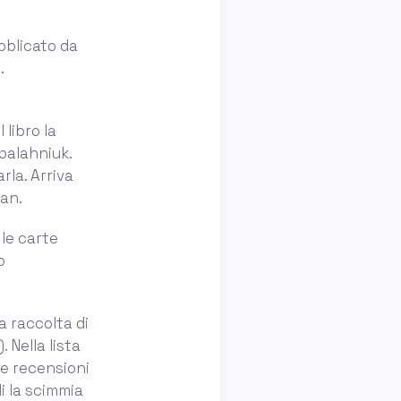
bblicato da
.
 libro la
palahniuk.
arla. Arriva
man.
le carte
o
a raccolta di
 Nella lista
 e recensioni
i la scimmia