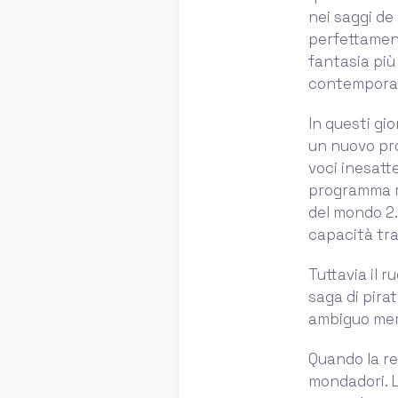
nei saggi de
perfettament
fantasia più
contemporane
In questi gio
un nuovo pro
voci inesatt
programma ri
del mondo 2.
capacità tras
Tuttavia il r
saga di pirat
ambiguo merc
Quando la re
mondadori. L