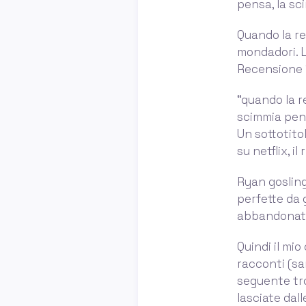
pensa, la sc
Quando la re
mondadori. L
Recensione “
“quando la re
scimmia pens
Un sottotitol
su netflix, i
Ryan gosling
perfette da 
abbandonato 
Quindi il mio
racconti (sar
seguente tro
lasciate dal