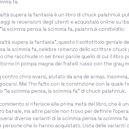
immia fa.
altà supera la fantasia è un libro di chuck palahniuk pu
eggi le recensioni degli utenti e acquistalo online su ibs
la scimmia pensa la scimmia fa, palahniuk condividilo:
altà supera la fantasia”, questo il sottotitolo geniale del
a la scimmia fa, celebre romanzo dello scrittore chuck 
o che racchiude in sei brevi parole quello di cui il libro p
l ritorno in pompa magna dei fratelli russo con the gray 
 contro chris evans, aiutato da ana de armas. Insomma, 
giocarsi. Mai l’ho fatto con la convinzione con la quale h
“la scimmia pensa, la scimmia fa” di chuck palahniuk.
 commento si riferisce alla prima metà del libro, che è un
ò banale, ma altre parole non trovo per definire l’opera).
verai diverse varianti di la scimmia pensa la scimmia fa
le persone che lo hanno acquistato. Lista delle varianti d