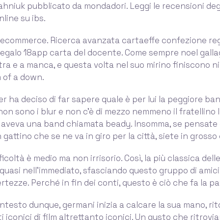
ahniuk pubblicato da mondadori. Leggi le recensioni degl
line su ibs.
ltro ecommerce. Ricerca avanzata cartaeffe confezione reg
 regalo 18app carta del docente. Come sempre noel gall
stra e a manca, e questa volta nel suo mirino finiscono
 of a down.
r ha deciso di far sapere quale è per lui la peggiore band 
 non sono i blur e non c’è di mezzo nemmeno il fratellino 
a aveva una band chiamata beady. Insomma, se pensate c
un gattino che se ne va in giro per la città, siete in grosso
difficoltà è medio ma non irrisorio. Così, la più classica del
quasi nell’immediato, sfasciando questo gruppo di amic
ertezze. Perché in fin dei conti, questo è ciò che fa la pa
ntesto dunque, germani inizia a calcare la sua mano, r
 iconici di film altrettanto iconici. Un gusto che ritrov