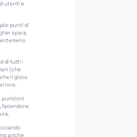
i utenti e
alo punti di
agher spara
 nientemeno
di tutti i
liam (che
he il gioco
 errore.
le punizioni
i, facendone
ura.
itoccando
iamo anche