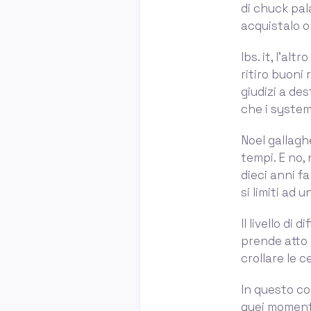
di chuck pal
acquistalo on
Ibs. it, l'a
ritiro buoni
giudizi a de
che i system
Noel gallaghe
tempi. E no,
dieci anni f
si limiti ad 
Il livello di 
prende atto 
crollare le c
In questo co
quei momenti