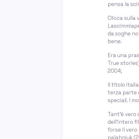
pensa la sci
Clicca sulla 
Lascimmiapen
da soghe non
bene.
Era una pras
True stories
2004;
Il titolo it
terza parte d
speciali. I m
Tant’è vero 
dell’intero f
forse il vero
palahniuk (20