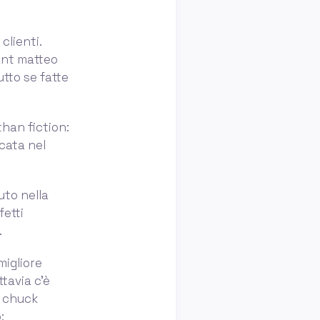
clienti.
ant matteo
utto se fatte
than fiction:
icata nel
uto nella
fetti
.
migliore
ttavia c’è
i chuck
: