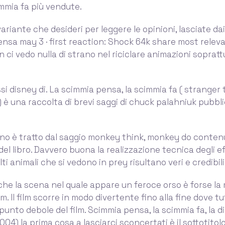
mmia fa più vendute.
variante che desideri per leggere le opinioni, lasciate dai 
sa may 3 · first reaction: Shock 64k share most relev
 ci vedo nulla di strano nel riciclare animazioni sopratt
si disney di. La scimmia pensa, la scimmia fa ( stranger 
) è una raccolta di brevi saggi di chuck palahniuk pubbl
aliano è tratto dal saggio monkey think, monkey do conten
el libro. Davvero buona la realizzazione tecnica degli ef
olti animali che si vedono in prey risultano veri e credibili
che la scena nel quale appare un feroce orso è forse la 
ilm. Il film scorre in modo divertente fino alla fine dove tu
 punto debole del film. Scimmia pensa, la scimmia fa, la d
04) la prima cosa a lasciarci sconcertati è il sottotitolo