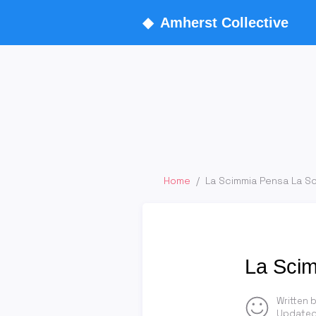
◆
Amherst Collective
Home
/
La Scimmia Pensa La S
La Sci
Written 
Updated