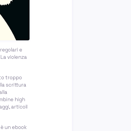
egolari e
 La violenza
nto troppo
la scrittura
alla
umbine high
ggi, articoli
a è un ebook