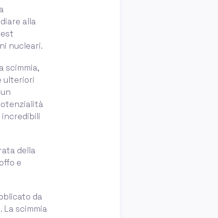
a
diare alla
west
ni nucleari.
la scimmia,
ulteriori
 un
otenzialità
incredibili
rata della
offo e
bblicato da
s. La scimmia