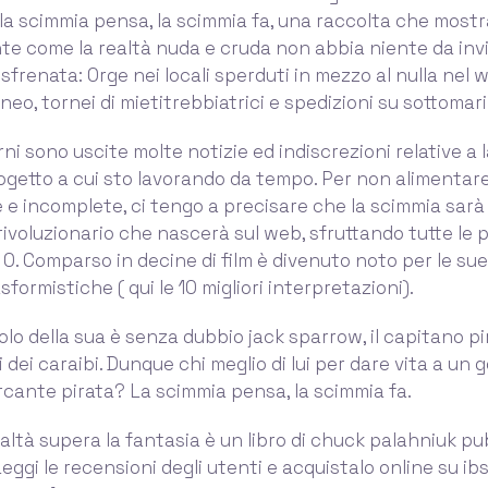
 la scimmia pensa, la scimmia fa, una raccolta che mostr
e come la realtà nuda e cruda non abbia niente da invi
 sfrenata: Orge nei locali sperduti in mezzo al nulla nel 
o, tornei di mietitrebbiatrici e spedizioni su sottomari
rni sono uscite molte notizie ed indiscrezioni relative a 
getto a cui sto lavorando da tempo. Per non alimentare 
e e incomplete, ci tengo a precisare che la scimmia sarà
voluzionario che nascerà sul web, sfruttando tutte le p
 0. Comparso in decine di film è divenuto noto per le sue 
formistiche ( qui le 10 migliori interpretazioni).
uolo della sua è senza dubbio jack sparrow, il capitano pi
i dei caraibi. Dunque chi meglio di lui per dare vita a un g
ante pirata? La scimmia pensa, la scimmia fa.
altà supera la fantasia è un libro di chuck palahniuk pu
eggi le recensioni degli utenti e acquistalo online su ib