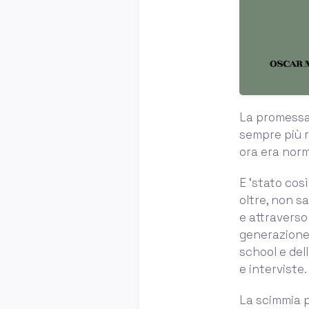
La promessa
sempre più r
ora era norm
E ‘stato cos
oltre, non sa
e attraverso 
generazione 
school e dell
e interviste.
La scimmia p