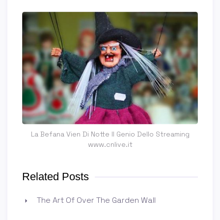
La Befana Vien Di Notte Il Genio Dello Streaming
www.cnlive.it
Related Posts
The Art Of Over The Garden Wall