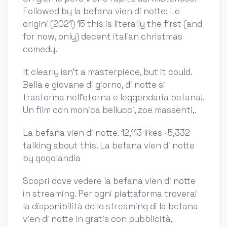
Followed by la befana vien di notte: Le
origini (2021) 15 this is literally the first (and
for now, only) decent italian christmas
comedy.
It clearly isn't a masterpiece, but it could.
Bella e giovane di giorno, di notte si
trasforma nell’eterna e leggendaria befana!.
Un film con monica bellucci, zoe massenti,.
La befana vien di notte. 12,113 likes · 5,332
talking about this. La befana vien di notte
by gogolandia
Scopri dove vedere la befana vien di notte
in streaming. Per ogni piattaforma troverai
la disponibilità dello streaming di la befana
vien di notte in gratis con pubblicità,