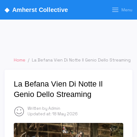
◆
Amherst Collective
Menu
Home
/
La Befana Vien Di Notte Il Genio Dello Streaming
La Befana Vien Di Notte Il
Genio Dello Streaming
Written by Admin
Updated at:
18 May 2026