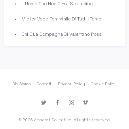
L Uomo Che Non C Era Streaming
Miglior Voce Femminile Di Tutti I Tempi
Chi E La Compagna Di Valentino Rossi
Chi Siamo
Contatti
Privacy Policy
Cookie Policy
© 2026 Amherst Collective. All rights reserved.