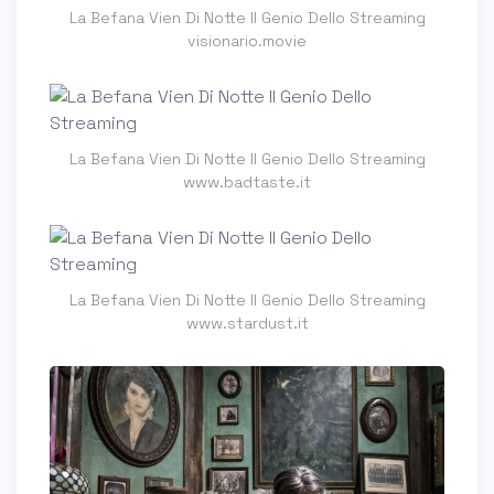
La Befana Vien Di Notte Il Genio Dello Streaming
visionario.movie
La Befana Vien Di Notte Il Genio Dello Streaming
www.badtaste.it
La Befana Vien Di Notte Il Genio Dello Streaming
www.stardust.it