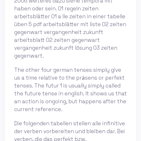
2006 weiteres dazu siehe tempora mit
haben oder sein. 01 regeln zeiten
arbeitsblätter 01 a lle zeiten in einer tabelle
üben 5 pdf arbeitsblätter mit liste 02 zeiten
gegenwart vergangenheit zukunft
arbeitsblatt 02 zeiten gegenwart
vergangenheit zukunft lösung 03 zeiten
gegenwart.
The other four german tenses simply give
us a time relative to the prӓsens or perfekt
tenses. The futur 1 is usually simply called
the future tense in english. It shows us that
an action is ongoing, but happens after the
current reference.
Die folgenden tabellen stellen alle infinitive
der verben vorbereiten und bleiben dar. Bei
verben, die das perfekt bzw.