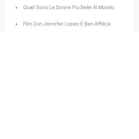
Quali Sono Le Donne Piu Belle Al Mondo
Film Con Jennifer Lopez E Ben Affleck
L Uomo Che Non C Era Streaming
Miglior Voce Femminile Di Tutti I Tempi
Chi E La Compagna Di Valentino Rossi
Chi Siamo
Contatti
Privacy Policy
Cookie Policy