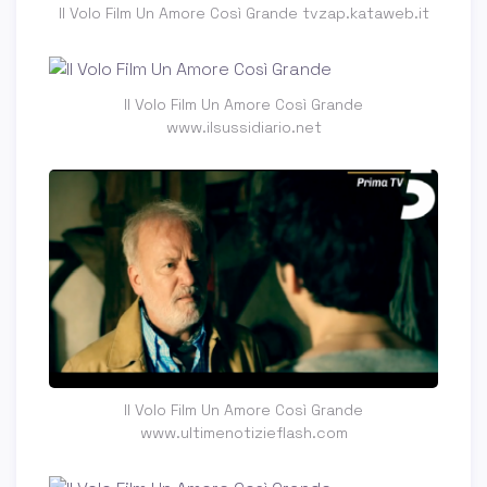
Il Volo Film Un Amore Così Grande tvzap.kataweb.it
Il Volo Film Un Amore Così Grande
www.ilsussidiario.net
Il Volo Film Un Amore Così Grande
www.ultimenotizieflash.com