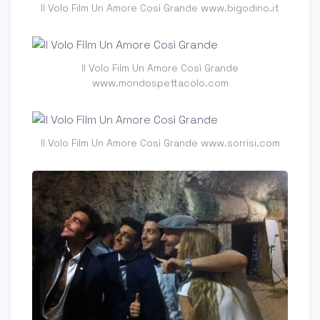
Il Volo Film Un Amore Così Grande www.bigodino.it
Il Volo Film Un Amore Così Grande
www.mondospettacolo.com
Il Volo Film Un Amore Così Grande www.sorrisi.com