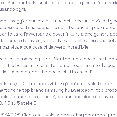
olo. Sostenuta dai suoi temibili draghi, questa fiera fami
usando ogni.
con il maggior numero di striscioni vince. All'inizio del gi
 posiziona il suo segnalino su tabellone di gioco rigo
uanto sarà l'avversario a dover intuire a che genere app
e il gioco da tavolo, si rifà alla saga delle cronache del 
r dar vita a qualcosa di davvero incredibile.
colpi di scena ed equilibri. Mantenendo fede all’ambien
iti tre bonus a tre casate: I baratheon iniziano il gioco 
lativa pedina, che li rende arbitri in caso di.
pade a 3,50 € | trovaprezzi. it > giochi da tavolo telefoni
 smartphone top brand samsung huawei xiaomi top prodo
ple. Il banchetto dei corvi, espansione gioco da tavolo, 
. 4,3 su 5 stelle 3.
0 € 14,90 €. Gioco da tavolo sono su ebay confronta prez