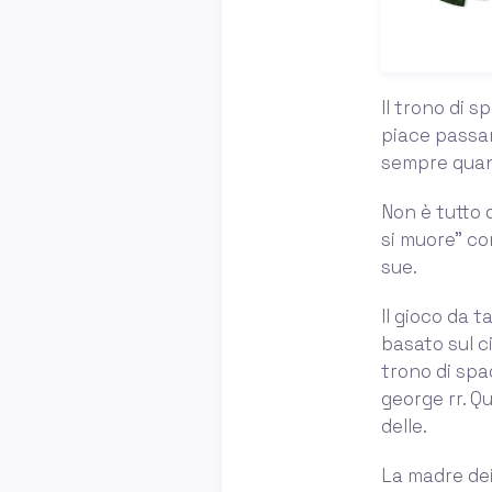
Il trono di 
piace passar
sempre quand
Non è tutto d
si muore” co
sue.
Il gioco da 
basato sul ci
trono di spa
george rr. Q
delle.
La madre dei