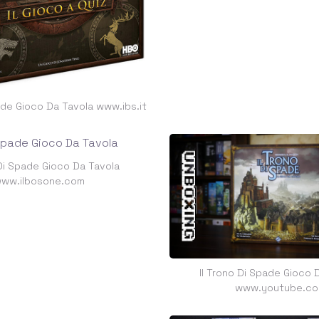
ade Gioco Da Tavola www.ibs.it
 Di Spade Gioco Da Tavola
ww.ilbosone.com
Il Trono Di Spade Gioco 
www.youtube.c