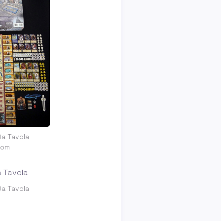
Da Tavola
com
Da Tavola