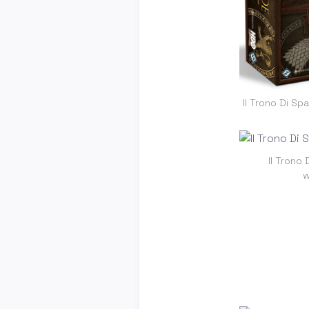
Il Trono Di Sp
Il Trono
w