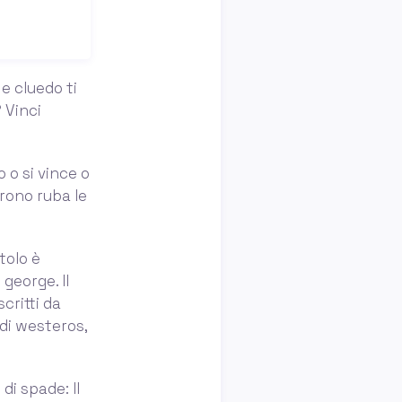
e cluedo ti
 Vinci
o o si vince o
trono ruba le
tolo è
george. Il
critti da
 di westeros,
di spade: Il