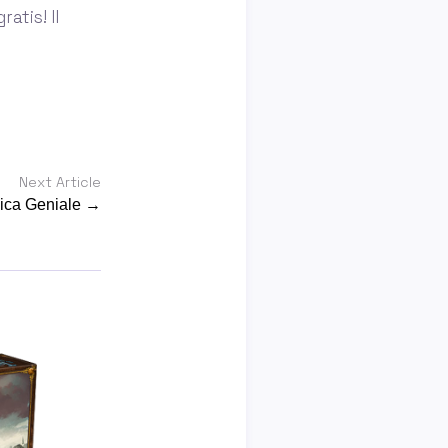
atis! Il
Next Article
ica Geniale →