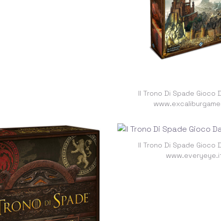
Il Trono Di Spade Gioco 
www.excaliburgame
Il Trono Di Spade Gioco 
www.everyeye.i