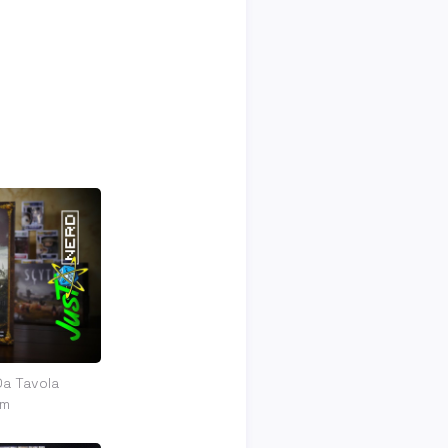
Da Tavola
om