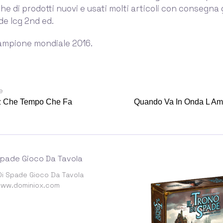
he di prodotti nuovi e usati molti articoli con consegna gr
de lcg 2nd ed.
ampione mondiale 2016.
e
z Che Tempo Che Fa
Quando Va In Onda L Am
 Di Spade Gioco Da Tavola
ww.dominiox.com