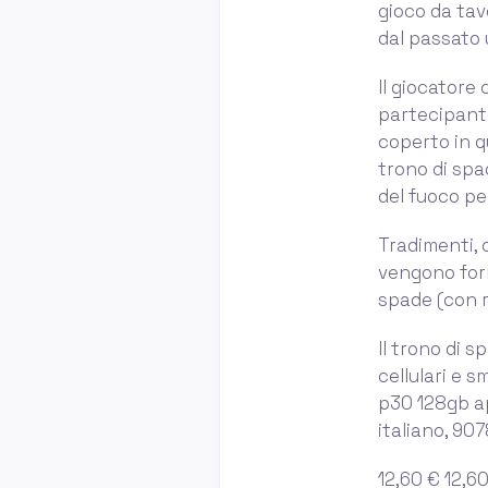
gioco da tav
dal passato 
Il giocatore 
partecipante
coperto in q
trono di spad
del fuoco pe
Tradimenti, 
vengono forn
spade (con re
Il trono di s
cellulari e
p30 128gb ap
italiano, 9078
12,60 € 12,6