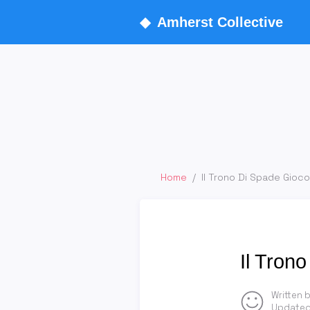
◆
Amherst Collective
Home
/
Il Trono Di Spade Gioc
Il Tron
Written 
Updated