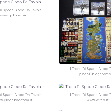
 Di Spade Gioco Da Tavola
www.goblins.net
Il Trono Di Spade Gioco 
pinco11.blogspot.
 Di Spade Gioco Da Tavola
Il Trono Di Spade Gioco 
w.giochinscatola.it
www.wired.it