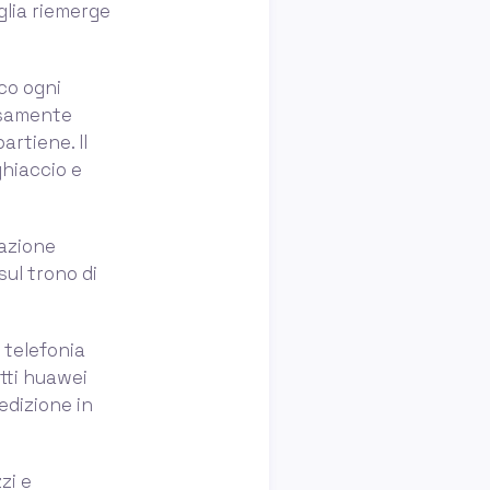
glia riemerge
oco ogni
rosamente
artiene. Il
ghiaccio e
tazione
sul trono di
a telefonia
tti huawei
edizione in
zi e