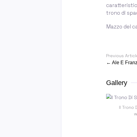
caratteristic
trono di spa
Mazzo del c
Previous Articl
← Ale E Fran
Gallery
Il Trono
w