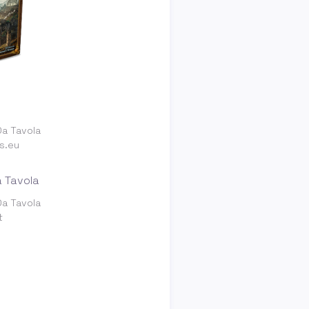
Da Tavola
s.eu
Da Tavola
t