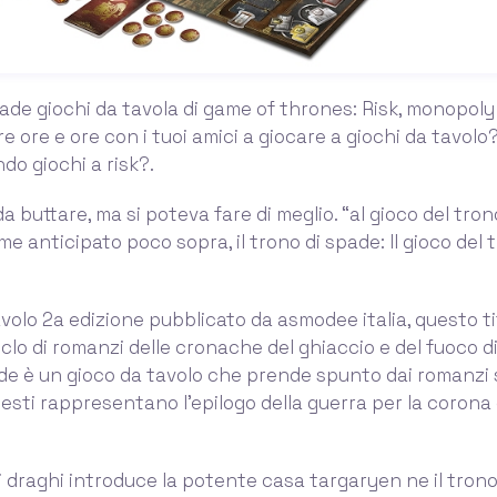
spade giochi da tavola di game of thrones: Risk, monopoly 
e ore e ore con i tuoi amici a giocare a giochi da tavolo?
o giochi a risk?.
a buttare, ma si poteva fare di meglio. “al gioco del tron
me anticipato poco sopra, il trono di spade: Il gioco del 
tavolo 2a edizione pubblicato da asmodee italia, questo ti
clo di romanzi delle cronache del ghiaccio e del fuoco di 
de è un gioco da tavolo che prende spunto dai romanzi s
uesti rappresentano l'epilogo della guerra per la corona
 draghi introduce la potente casa targaryen ne il trono 