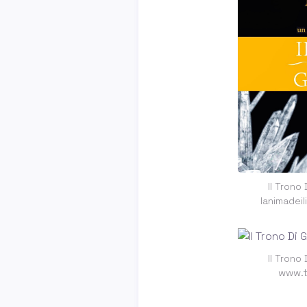
Il Trono
lanimadei
Il Trono
www.t