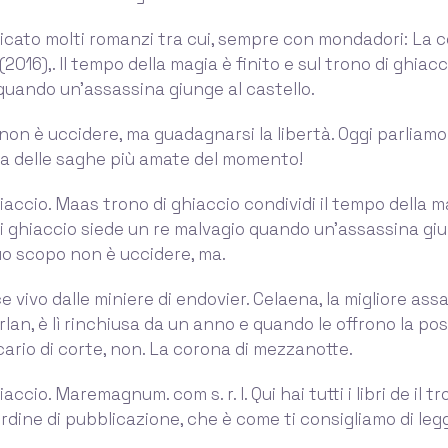
icato molti romanzi tra cui, sempre con mondadori: La c
016),. Il tempo della magia è finito e sul trono di ghiac
quando un'assassina giunge al castello.
non è uccidere, ma guadagnarsi la libertà. Oggi parliamo 
a delle saghe più amate del momento!
hiaccio. Maas trono di ghiaccio condividi il tempo della m
di ghiaccio siede un re malvagio quando un’assassina giu
 suo scopo non è uccidere, ma.
 vivo dalle miniere di endovier. Celaena, la migliore ass
lan, è lì rinchiusa da un anno e quando le offrono la poss
cario di corte, non. La corona di mezzanotte.
iaccio. Maremagnum. com s. r. l. Qui hai tutti i libri de il tr
rdine di pubblicazione, che è come ti consigliamo di legg