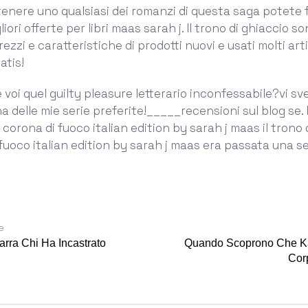
tenere uno qualsiasi dei romanzi di questa saga potete f
iori offerte per libri maas sarah j. Il trono di ghiaccio 
zzi e caratteristiche di prodotti nuovi e usati molti art
atis!
oi quel guilty pleasure letterario inconfessabile?vi svel
a delle mie serie preferite!_____recensioni sul blog se. I
 corona di fuoco italian edition by sarah j maas il trono 
 fuoco italian edition by sarah j maas era passata una s
e
arra Chi Ha Incastrato
Quando Scoprono Che Ka
Cor