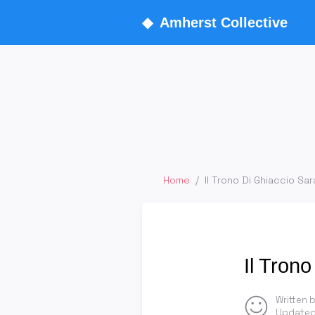
◆
Amherst Collective
Home
/
Il Trono Di Ghiaccio Sa
Il Tron
Written 
Updated