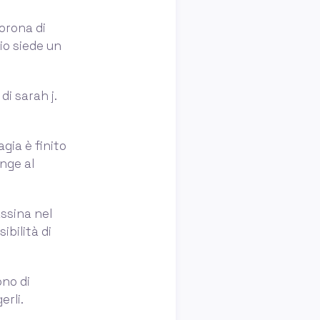
orona di
cio siede un
di sarah j.
agia è finito
nge al
assina nel
ibilità di
ono di
erli.