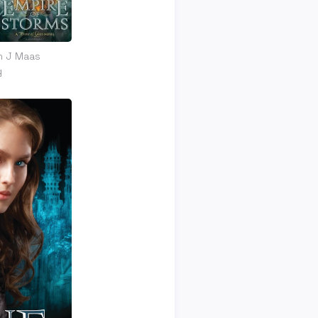
ah J Maas
g