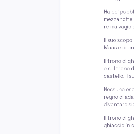
Ha poi pubbl
mezzanotte (2
re malvagio 
Il suo scopo 
Maas e di un
Il trono di g
e sul trono 
castello. Il
Nessuno esce
regno di adar
diventare si
Il trono di gh
ghiaccio in o