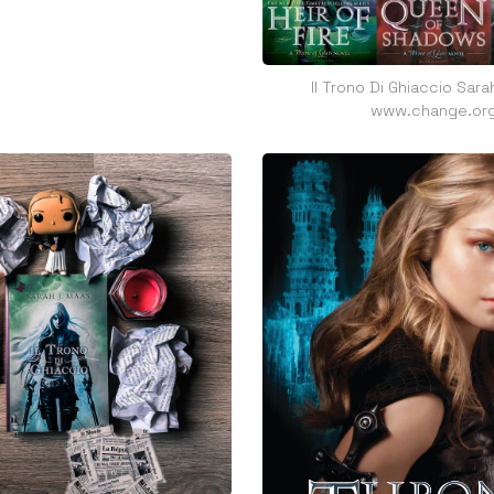
Il Trono Di Ghiaccio Sar
www.change.or