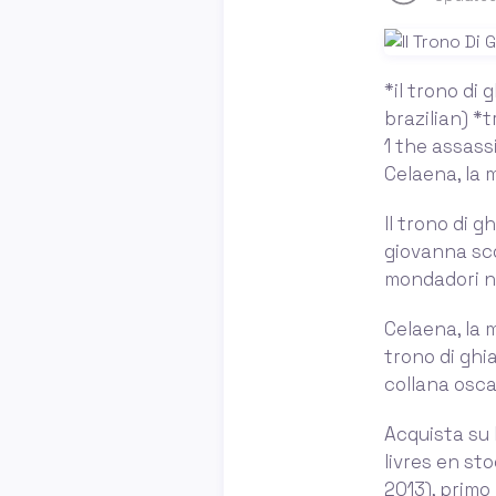
*il trono di 
brazilian) *
1 the assass
Celaena, la m
Il trono di g
giovanna sco
mondadori ne
Celaena, la m
trono di ghi
collana osca
Acquista su l
livres en st
2013), prim