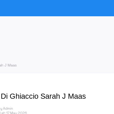
rah J Maas
o Di Ghiaccio Sarah J Maas
by Admin
 at:
17 May 2026