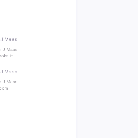
ah J Maas
oks.it
ah J Maas
.com