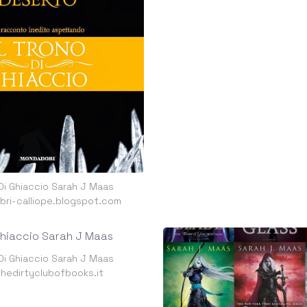
 Di Ghiaccio Sarah J Maas
libri-calliope.blogspot.com
 Di Ghiaccio Sarah J Maas
hedirtyclubofbooks.it