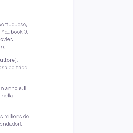
(portuguese,
 *с… book 0.
ovier.
un.
uttore),
asa editrice
n anno e. Il
 nella
es millions de
mondadori,