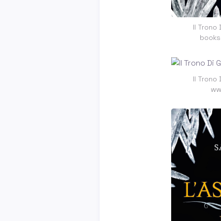
Il Trono
books
Il Trono
ww