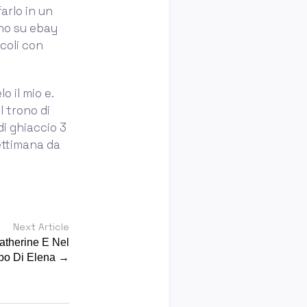
arlo in un
sono su ebay
icoli con
o il mio e.
l trono di
di ghiaccio 3
ettimana da
Next Article
therine E Nel
po Di Elena →