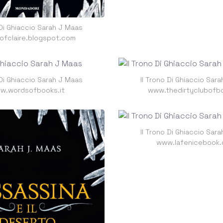
 Di Ghiaccio Sarah J Maas
ofclaire.blogspot.com
 Di Ghiaccio Sarah J Maas
Il Trono Di Ghiaccio Sar
w.wordsofbooks.it
www.thedirtyclubofbo
Il Trono Di Ghiaccio Sar
www.lafenicebook