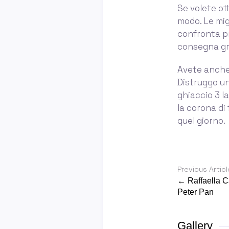
Se volete ot
modo. Le migl
confronta pre
consegna gr
Avete anche v
Distruggo un
ghiaccio 3 la
la corona di
quel giorno.
Previous Articl
← Raffaella C
Peter Pan
Gallery