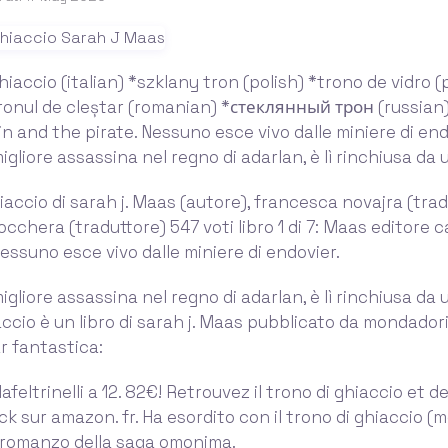
ghiaccio (italian) *szklany tron (polish) *trono de vidro 
tronul de cleștar (romanian) *стеклянный трон (russian)
in and the pirate. Nessuno esce vivo dalle miniere di end
igliore assassina nel regno di adarlan, è lì rinchiusa da 
hiaccio di sarah j. Maas (autore), francesca novajra (trad
cchera (traduttore) 547 voti libro 1 di 7: Maas editore c
ssuno esce vivo dalle miniere di endovier.
igliore assassina nel regno di adarlan, è lì rinchiusa da u
accio è un libro di sarah j. Maas pubblicato da mondadori
r fantastica:
afeltrinelli a 12. 82€! Retrouvez il trono di ghiaccio et d
ock sur amazon. fr. Ha esordito con il trono di ghiaccio (
o romanzo della saga omonima.