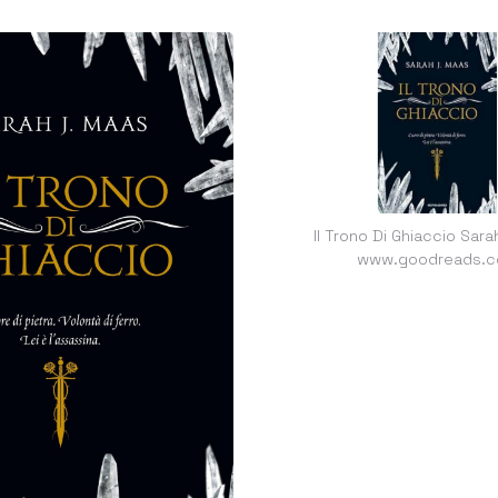
Il Trono Di Ghiaccio Sar
www.goodreads.