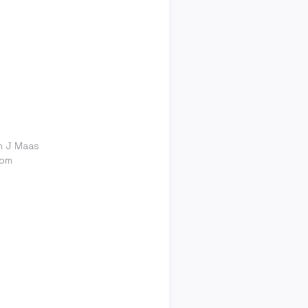
ah J Maas
com