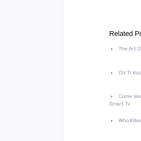
Related P
The Art O
Chi Ti Vu
Come Ved
Smart Tv
Who Killed