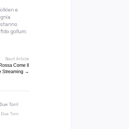
olkien e
agnia
e stanno
nfido gollum:
Next Article
 Rossa Come Il
 Streaming →
e Due Torri