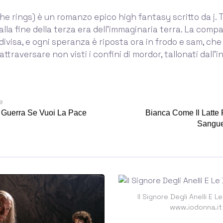
the rings) è un romanzo epico high fantasy scritto da j. T
lla fine della terza era dell'immaginaria terra. La comp
è divisa, e ogni speranza è riposta ora in frodo e sam, ch
ttraversare non visti i confini di mordor, tallonati dall'i
e
 Guerra Se Vuoi La Pace
Bianca Come Il Latte
Sangue
Il Signore Degli Anelli E L
www.iodonna.it