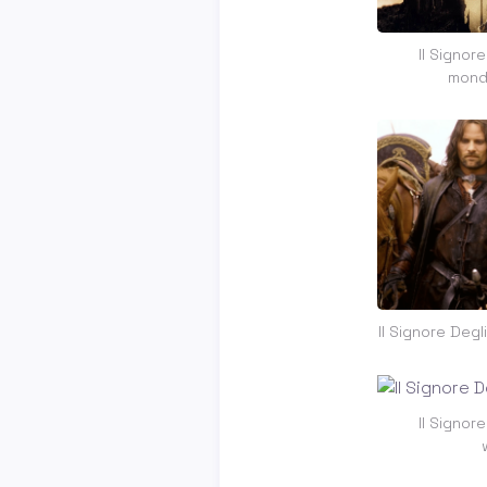
Il Signore
mond
Il Signore Degl
Il Signore