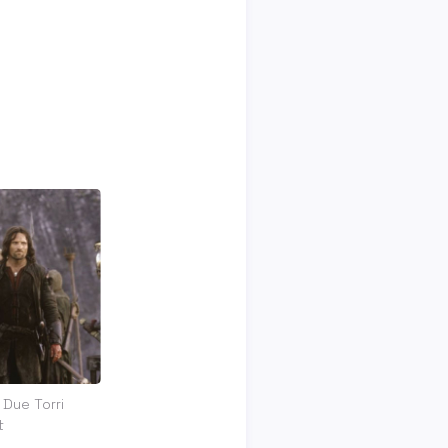
e Due Torri
t