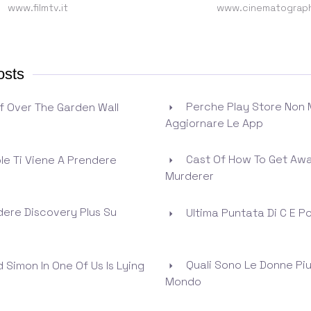
www.filmtv.it
www.cinematograph
osts
Perche Play Store Non 
f Over The Garden Wall
Aggiornare Le App
Cast Of How To Get Awa
ole Ti Viene A Prendere
Murderer
ere Discovery Plus Su
Ultima Puntata Di C E P
Quali Sono Le Donne Piu 
 Simon In One Of Us Is Lying
Mondo