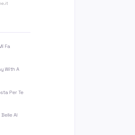
e.it
Mi Fa
y With A
osta Per Te
Belle Al