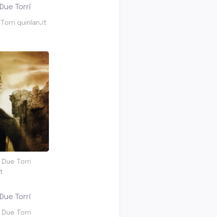
Torri quinlan.it
e Due Torri
t
e Due Torri