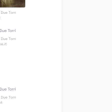
e Due Torri
t
e Due Torri
e.it
e Due Torri
it