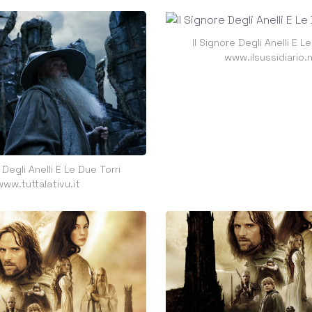
Il Signore Degli Anelli E L
www.ilsussidiario.
 Degli Anelli E Le Due Torri
www.tuttalativu.it