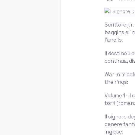
Scrittore j. r
baggins e i 
l'anello.
Il destino li
continua, di
War in middle 
the rings:
Volume 1 · il
torri (roman
Il signore de
genere fantas
inglese: