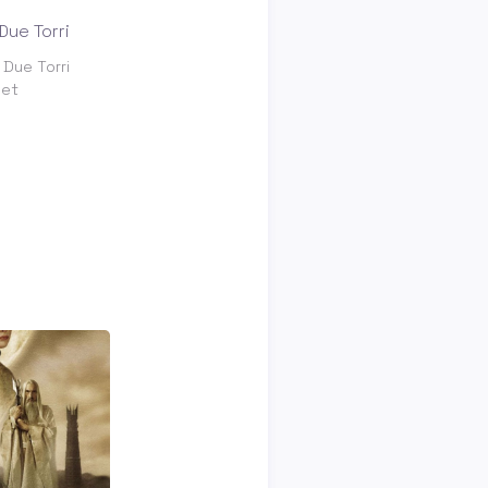
e Due Torri
net