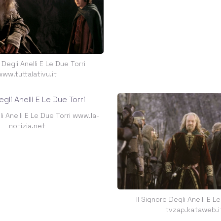
 Degli Anelli E Le Due Torri
www.tuttalativu.it
li Anelli E Le Due Torri www.la-
notizia.net
Il Signore Degli Anelli E L
tvzap.kataweb.i