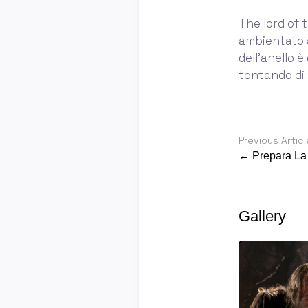
The lord of 
ambientato a
dell'anello 
tentando di a
Previous Articl
← Prepara La
Gallery