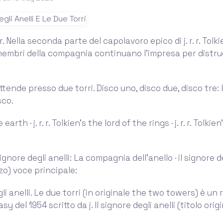
. r. Nella seconda parte del capolavoro epico di j. r. r. Tolk
membri della compagnia continuano l'impresa per distr
 attende presso due torri. Disco uno, disco due, disco tre: I
sco.
earth · j. r. r. Tolkien's the lord of the rings · j. r. r. Tolkie
 signore degli anelli: La compagnia dell'anello · il signore d
zo) voce principale:
gli anelli. Le due torri (in originale the two towers) è un
y del 1954 scritto da j. Il signore degli anelli (titolo origi