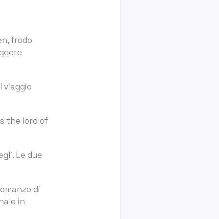
ien, frodo
uggere
l viaggio
n's the lord of
egli. Le due
 romanzo di
nale in