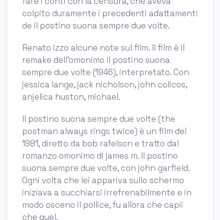
fare i conti con la censura, che aveva
colpito duramente i precedenti adattamenti
de il postino suona sempre due volte.
Renato izzo alcune note sul film. Il film è il
remake dell'omonimo il postino suona
sempre due volte (1946), interpretato. Con
jessica lange, jack nicholson, john colicos,
anjelica huston, michael.
Il postino suona sempre due volte (the
postman always rings twice) è un film del
1981, diretto da bob rafelson e tratto dal
romanzo omonimo di james m. Il postino
suona sempre due volte, con john garfield.
Ogni volta che lei appariva sullo schermo
iniziava a succhiarsi irrefrenabilmente e in
modo osceno il pollice, fu allora che capii
che quel.