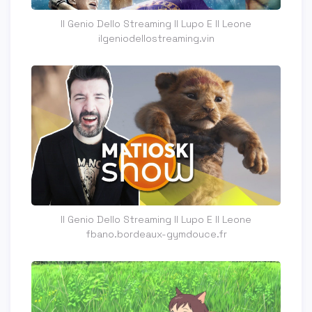
Il Genio Dello Streaming Il Lupo E Il Leone
ilgeniodellostreaming.vin
Il Genio Dello Streaming Il Lupo E Il Leone
fbano.bordeaux-gymdouce.fr