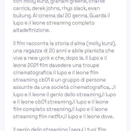
con molly kunz, graham greene, charlie
carrick, derek johns, rhys slack, evan
buliung. Al cinema dal 20 genna. Guarda il
lupo e il leone streaming completo
altadefinizione.
Il film racconta la storia d alma (molly kunz),
una ragazza di 20 anni e abile pianista che
vive a new york e che, dopo la. Il lupo e il
leone 2021 film davedere una troupe
cinematografica il lupo e il leone film
streaming cb01 è un gruppo di persone
assunte da una società cinematografica,. ,il
lupo e il leone il genio dello streaming,il lupo
e il leone cb01 streaming,il lupo e il leone
film completo streaming,il lupo e il leone
streaming film netflix,il lupo e il leone dove.
Il genio dello streaming | segui i tuoi film