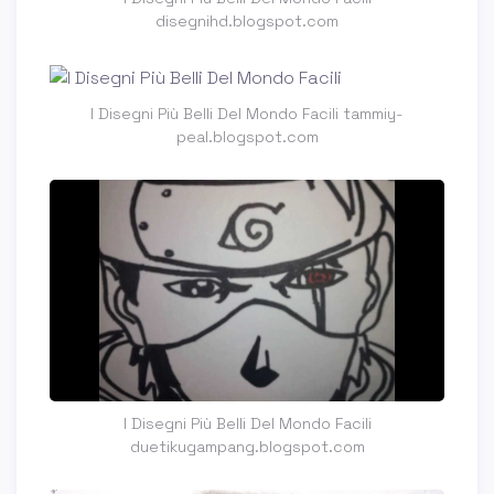
disegnihd.blogspot.com
I Disegni Più Belli Del Mondo Facili tammiy-
peal.blogspot.com
I Disegni Più Belli Del Mondo Facili
duetikugampang.blogspot.com