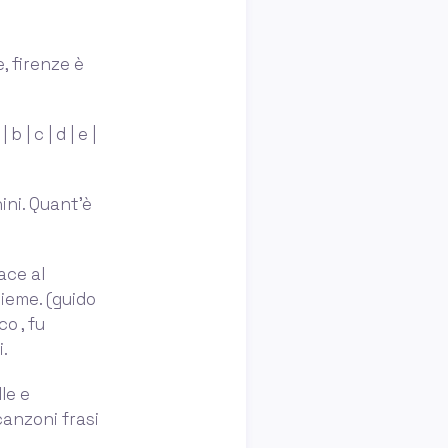
e, firenze è
 | c | d | e |
ini. Quant'è
ace al
sieme. (guido
o , fu
i.
le e
canzoni frasi