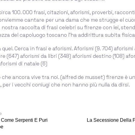
irca 100. 000 frasi, citazioni, aforismi, proverbi, racconti
conviemme cantare per una dama che me strugge el cuor
nostra raccolta di frasi celebri su firenze con lei, sten
lezza del capoluogo toscano l’ha addirittura subita fisi
 quel. Cerca in frasi e aforismi. Aforismi (9. 704) aforismi 
e (647) aforismi da libri (348) aforismi destino (108) afor
 aforismi di natale (6)
o che ancora vive tra noi. (alfred de musset) firenze è un
, per i vecchi coniugi che non hanno più nulla da dirsi.
e
i Come Serpenti E Puri
La Secessione Della 
be