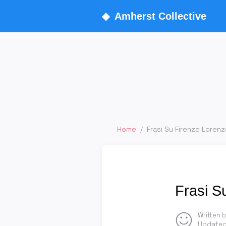
◆
Amherst Collective
Home
/
Frasi Su Firenze Loren
Frasi S
Written 
Updated