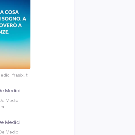
dici frasix.it
 De Medici
om
 De Medici