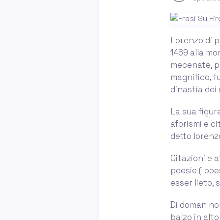
Lorenzo di pi
1469 alla mor
mecenate, po
magnifico, fu
dinastia dei 
La sua figura
aforismi e ci
detto lorenz
Citazioni e a
poesie ( poe
esser lieto, s
Di doman non
balzo in alto