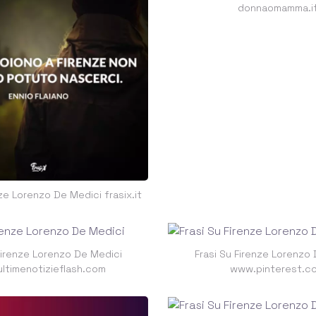
donnaomamma.i
nze Lorenzo De Medici frasix.it
Firenze Lorenzo De Medici
Frasi Su Firenze Lorenzo
ltimenotizieflash.com
www.pinterest.c