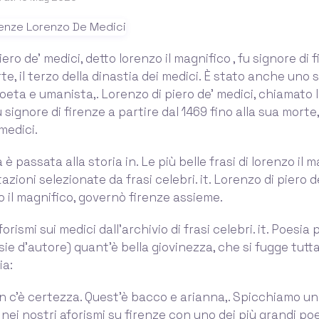
ero de' medici, detto lorenzo il magnifico , fu signore di 
te, il terzo della dinastia dei medici. È stato anche uno s
eta e umanista,. Lorenzo di piero de’ medici, chiamato l
 signore di firenze a partire dal 1469 fino alla sua morte,
medici.
 è passata alla storia in. Le più belle frasi di lorenzo il m
tazioni selezionate da frasi celebri. it. Lorenzo di piero d
o il magnifico, governò firenze assieme.
forismi sui medici dall'archivio di frasi celebri. it. Poesia
sie d'autore) quant'è bella giovinezza, che si fugge tutta
ia:
 c'è certezza. Quest'è bacco e arianna,. Spicchiamo un
 nei nostri aforismi su firenze con uno dei più grandi poeti