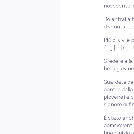
novecento, 
“io entrai a 
divenuta cer
Più ci vivi e 
f | g | h | i | j |
Credere alla
bella giovine
Guardata da u
centro della
piovene) a pa
signore di fi
È stato anch
commoventi d
buon inizio s