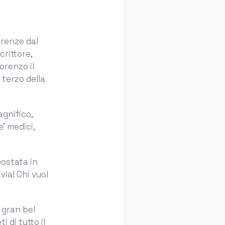
firenze dal
crittore,
orenzo il
 terzo della
agnifico,
e' medici,
 postata in
via! Chi vuol
 gran bel
 di tutto il