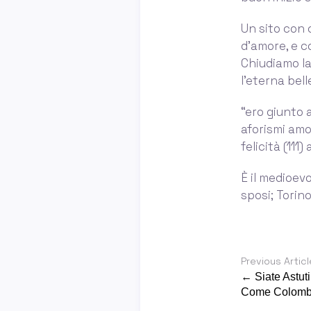
Un sito con c
d’amore, e 
Chiudiamo la 
l’eterna bel
“ero giunto a
aforismi amor
felicità (111)
È il medioev
sposi; Torino
Previous Articl
← Siate Astut
Come Colom