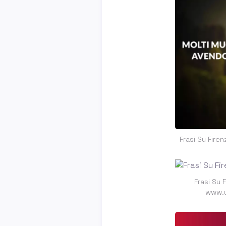
Frasi Su Fire
Frasi Su 
www.u