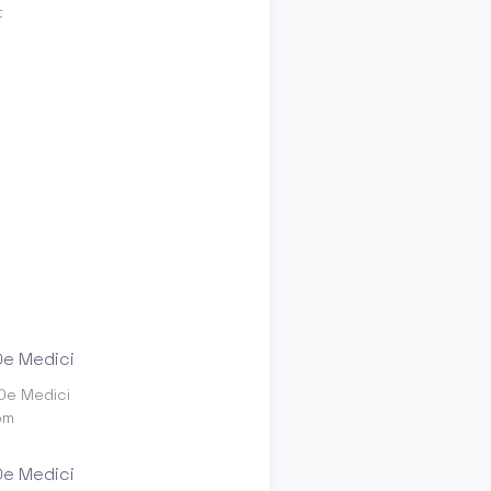
t
 De Medici
om