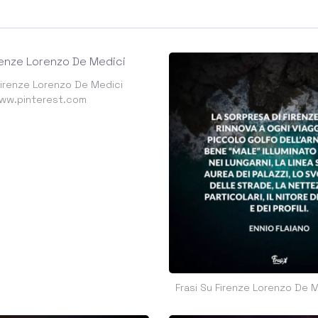
Firenze Lorenzo De Medici
ww.pinterest.com
Frasi Su Firenze Lorenzo De Me