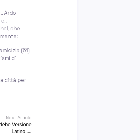
,. Ardo
e,.
dhal, che
camente:
amicizia (61)
ismi di
a città per
Next Article
Plebe Versione
Latino →