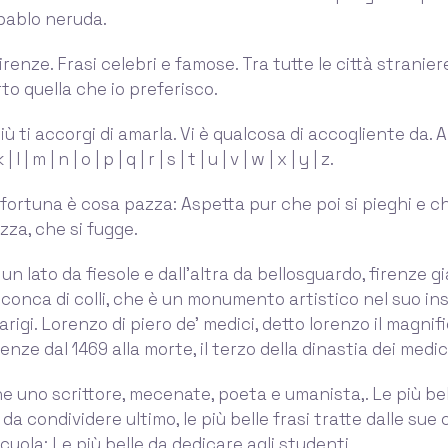
pablo neruda.
firenze. Frasi celebri e famose. Tra tutte le città stranier
to quella che io preferisco.
più ti accorgi di amarla. Vi è qualcosa di accogliente da. A | b
 k | l | m | n | o | p | q | r | s | t | u | v | w | x | y | z.
 fortuna è cosa pazza: Aspetta pur che poi si pieghi e ch
zza, che si fugge.
n lato da fiesole e dall’altra da bellosguardo, firenze gi
 conca di colli, che è un monumento artistico nel suo in
rigi. Lorenzo di piero de' medici, detto lorenzo il magnific
renze dal 1469 alla morte, il terzo della dinastia dei medic
e uno scrittore, mecenate, poeta e umanista,. Le più bel
a condividere ultimo, le più belle frasi tratte dalle sue 
cuola: Le più belle da dedicare agli studenti