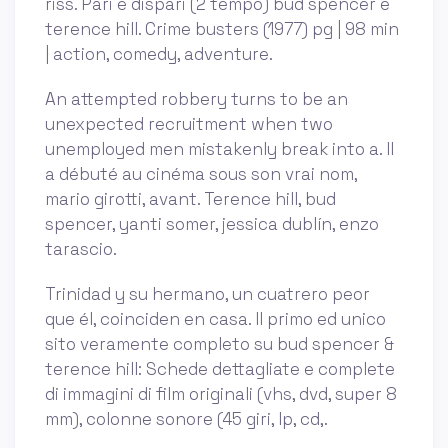
riss. Pari e dispari (2 tempo) bud spencer e
terence hill. Crime busters (1977) pg | 98 min
| action, comedy, adventure.
An attempted robbery turns to be an
unexpected recruitment when two
unemployed men mistakenly break into a. Il
a débuté au cinéma sous son vrai nom,
mario girotti, avant. Terence hill, bud
spencer, yanti somer, jessica dublín, enzo
tarascio.
Trinidad y su hermano, un cuatrero peor
que él, coinciden en casa. Il primo ed unico
sito veramente completo su bud spencer &
terence hill: Schede dettagliate e complete
di immagini di film originali (vhs, dvd, super 8
mm), colonne sonore (45 giri, lp, cd,.