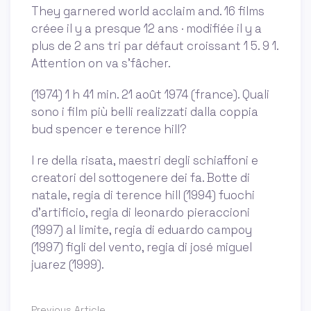
They garnered world acclaim and. 16 films
créee il y a presque 12 ans · modifiée il y a
plus de 2 ans tri par défaut croissant 1 5. 9 1.
Attention on va s'fâcher.
(1974) 1 h 41 min. 21 août 1974 (france). Quali
sono i film più belli realizzati dalla coppia
bud spencer e terence hill?
I re della risata, maestri degli schiaffoni e
creatori del sottogenere dei fa. Botte di
natale, regia di terence hill (1994) fuochi
d'artificio, regia di leonardo pieraccioni
(1997) al limite, regia di eduardo campoy
(1997) figli del vento, regia di josé miguel
juarez (1999).
Previous Article