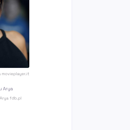
a movieplayer.it
 Arya fdb.pl