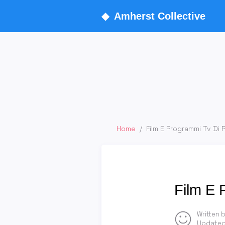
◆
Amherst Collective
Home
/
Film E Programmi Tv Di 
Film E 
Written 
Updated