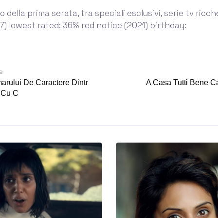
io della prima serata, tra speciali esclusivi, serie tv ricch
) lowest rated: 36% red notice (2021) birthday:
e
arului De Caractere Dintr
A Casa Tutti Bene C
t Cu C