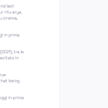
nd last
r ritu arya.
du cinéma,
gi in prima
2021), tra le
ecitato in
true
that being
oggi in prima