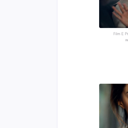
Film E 
w