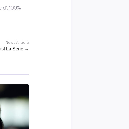
e di. 100%
Next Article
ast La Serie →