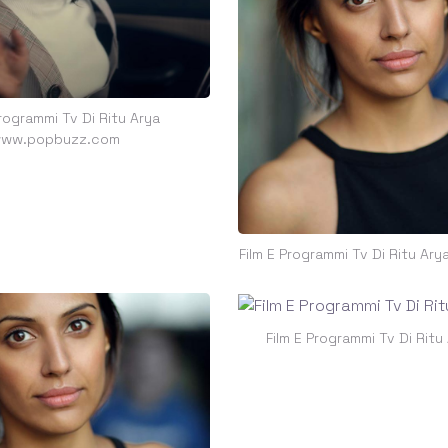
Programmi Tv Di Ritu Arya
ww.popbuzz.com
Film E Programmi Tv Di Ritu Ary
Film E Programmi Tv Di Ritu