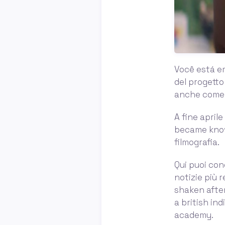
Você está em
del progetto
anche come 
A fine aprile
became known
filmografia.
Qui puoi cono
notizie più r
shaken after
a british in
academy.