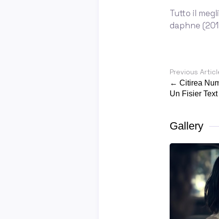
Tutto il megl
daphne (2017
Previous Articl
← Citirea Num
Un Fisier Tex
Gallery