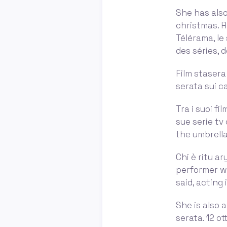
She has also
christmas. R
Télérama, le
des séries, d
Film stasera 
serata sui ca
Tra i suoi fi
sue serie tv
the umbrell
Chi è ritu ar
performer wh
said, acting 
She is also 
serata. 12 o