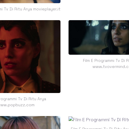
i Tv Di Ritu Arya movieplayer.it
Film E Programmi Tv Di R
www.tvovermind.
Programmi Tv Di Ritu Arya
ww.popbuzz.com
Film E Programmi Tv Di Ritu A