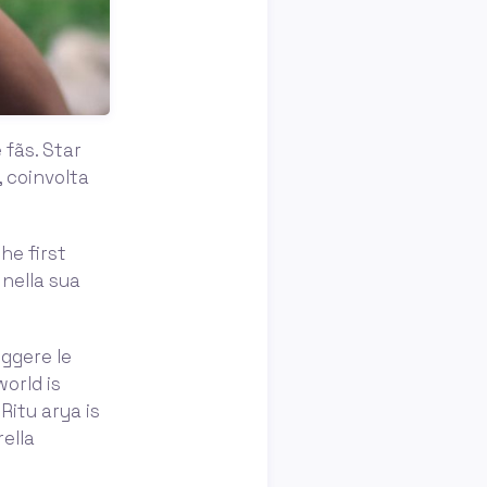
 fãs. Star
, coinvolta
She first
 nella sua
eggere le
world is
Ritu arya is
rella