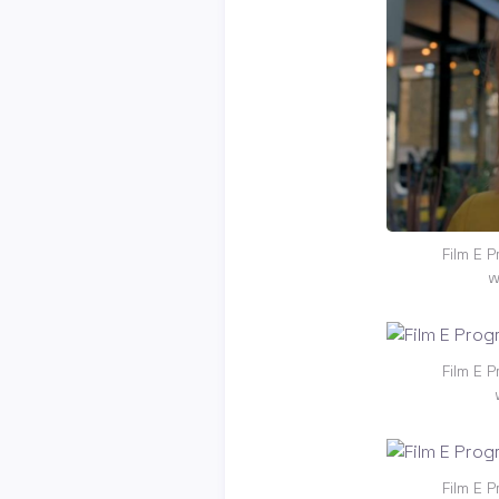
Film E 
w
Film E 
Film E 