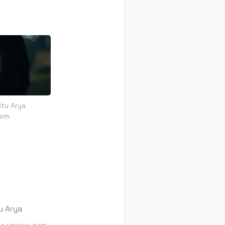
itu Arya
com
rya uproxx.com