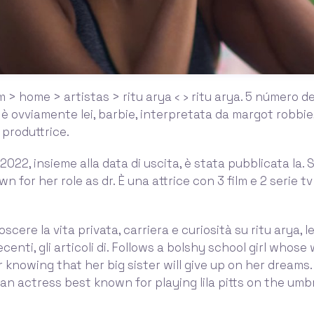
 > home > artistas > ritu arya ‹ › ritu arya. 5 número de
 è ovviamente lei, barbie, interpretata da margot robbie
produttrice.
 2022, insieme alla data di uscita, è stata pubblicata la. 
 for her role as dr. È una attrice con 3 film e 2 serie tv
scere la vita privata, carriera e curiosità su ritu arya, l
ecenti, gli articoli di. Follows a bolshy school girl whose 
 knowing that her big sister will give up on her dreams. 
dian actress best known for playing lila pitts on the umb