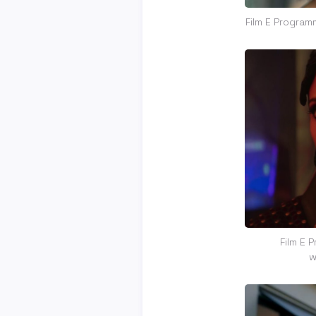
Film E Programm
Film E 
w