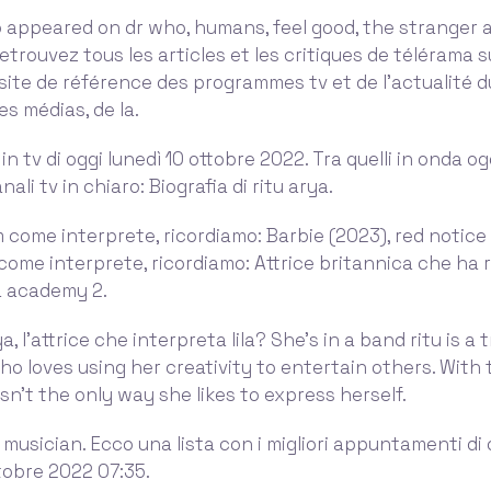
 appeared on dr who, humans, feel good, the stranger a
etrouvez tous les articles et les critiques de télérama su
 site de référence des programmes tv et de l’actualité 
es médias, de la.
in tv di oggi lunedì 10 ottobre 2022. Tra quelli in onda og
nali tv in chiaro: Biografia di ritu arya.
lm come interprete, ricordiamo: Barbie (2023), red notice (
 come interprete, ricordiamo: Attrice britannica che ha r
a academy 2.
ya, l’attrice che interpreta lila? She’s in a band ritu is a 
o loves using her creativity to entertain others. With 
isn’t the only way she likes to express herself.
a musician. Ecco una lista con i migliori appuntamenti di 
ttobre 2022 07:35.