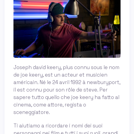
Joseph david keery, plus connu sous le nom
de joe keery, est un acteur et musicien
américain. Né le 24 avril 1992 à newburyport,
il est connu pour son rôle de steve. Per
sapere tutto quello che joe keery ha fatto al
cinema, come attore, regista o
sceneggiatore.
Ti aiutiamo a ricordare i nomi dei suoi
personaggi nei film e tutti i suoi ruoli, grandi