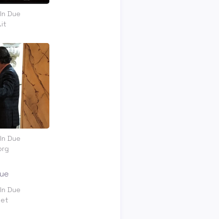
 In Due
it
 In Due
org
 In Due
net