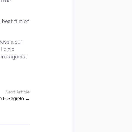
to da
 best film of
boss a cui
 Lo zio
 protagonisti
Next Article
bro E Segreto →