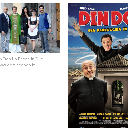
in Don Un Paese In Due
ww.comingsoon.it