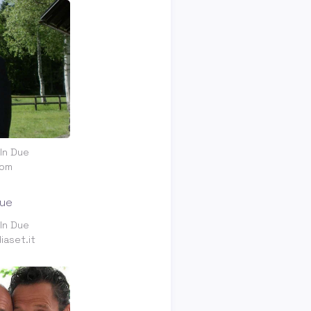
 In Due
com
 In Due
aset.it