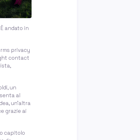
. È andato in
erms privacy
ght contact
ista,
ldi, un
esenta al
dea, un’altra
e grazie ai
zo capitolo