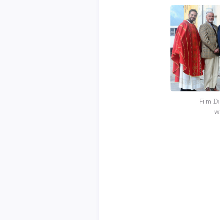
Film D
w