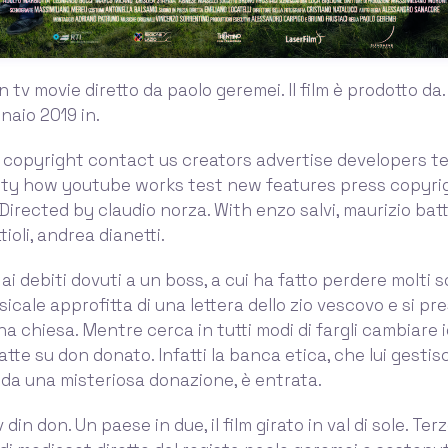
un tv movie diretto da paolo geremei. Il film è prodotto da
naio 2019 in.
 copyright contact us creators advertise developers t
fety how youtube works test new features press copyri
 Directed by claudio norza. With enzo salvi, maurizio batt
ioli, andrea dianetti.
ai debiti dovuti a un boss, a cui ha fatto perdere molti so
cale approfitta di una lettera dello zio vescovo e si pr
na chiesa. Mentre cerca in tutti modi di fargli cambiare i
tte su don donato. Infatti la banca etica, che lui gestisc
ti da una misteriosa donazione, è entrata.
 din don. Un paese in due, il film girato in val di sole. Ter