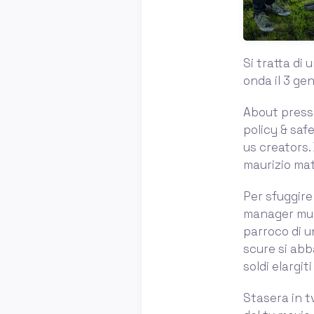
Si tratta di 
onda il 3 gen
About press
policy & sa
us creators.
maurizio matt
Per sfuggire 
manager musi
parroco di u
scure si abba
soldi elargi
Stasera in tv