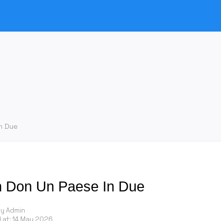
In Due
n Don Un Paese In Due
by Admin
 at:
14 May 2026