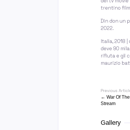
del tv movie
trentino film
Din don un p
2022.
Italia, 2018
deve 90 mila 
rifiuta e gl
maurizio bat
Previous Articl
← War Of The
Stream
Gallery