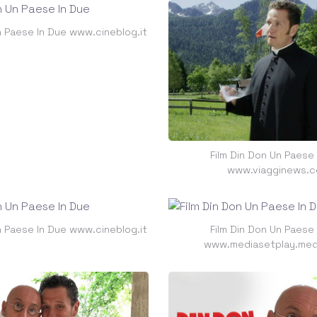
n Paese In Due www.cineblog.it
Film Din Don Un Paese
www.viagginews.
n Paese In Due www.cineblog.it
Film Din Don Un Paese
www.mediasetplay.medi