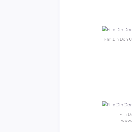
Film Din Don U
Film D
www.t