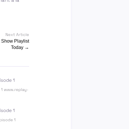
Next Article
 Show Playlist
Today →
e 1 www.replay-
Episode 1