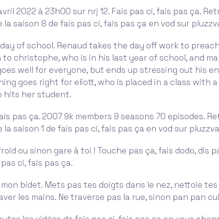
vril 2022 à 23h00 sur nrj 12. Fais pas ci, fais pas ça. Re
e la saison 8 de fais pas ci, fais pas ça en vod sur pluzzv
st day of school. Renaud takes the day off work to preac
 to christophe, who is in his last year of school, and m
oes well for everyone, but ends up stressing out his en
ing goes right for eliott, who is placed in a class with 
 hits her student.
 fais pas ça. 2007 9k members 9 seasons 70 episodes. R
e la saison 1 de fais pas ci, fais pas ça en vod sur pluzzva
oid ou sinon gare à toi ! Touche pas ça, fais dodo, dis p
pas ci, fais pas ça.
 mon bidet. Mets pas tes doigts dans le nez, nettoie tes
 laver les mains. Ne traverse pas la rue, sinon pan pan cul
utes les vidéos de fais pas ci, fais pas ça en vous abon