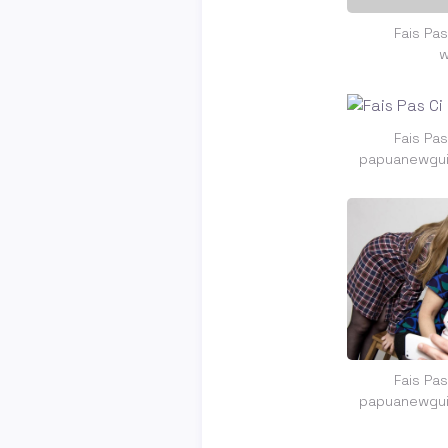
Fais Pas
w
Fais Pas
papuanewgui
Fais Pas
papuanewgui