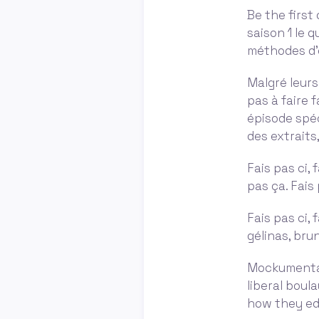
Be the first 
saison 1 le q
méthodes d'
Malgré leurs
pas à faire 
épisode spéc
des extraits
Fais pas ci, 
pas ça. Fais 
Fais pas ci, 
gélinas, bru
Mockumentar
liberal boul
how they edu