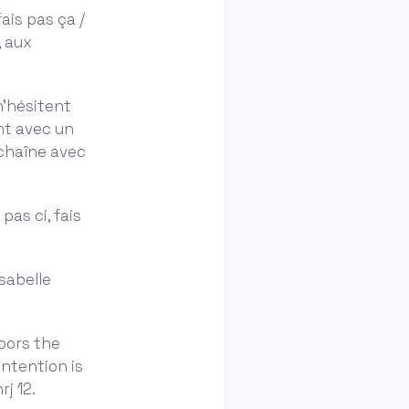
fais pas ça /
, aux
n'hésitent
ent avec un
 chaîne avec
pas ci, fais
isabelle
bors the
ontention is
j 12.