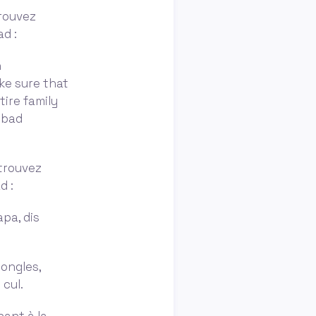
trouvez
ad :
h
ake sure that
tire family
a bad
etrouvez
d :
apa, dis
 ongles,
 cul.
nant à la