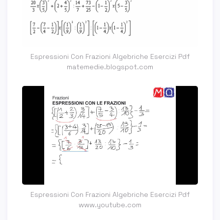
Espressioni Con Frazioni Algebriche Esercizi Pdf
matemedie.blogspot.com
Espressioni Con Frazioni Algebriche Esercizi Pdf
www.youtube.com