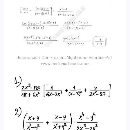
Espressioni Con Frazioni Algebriche Esercizi Pdf
www.matematicaok.com