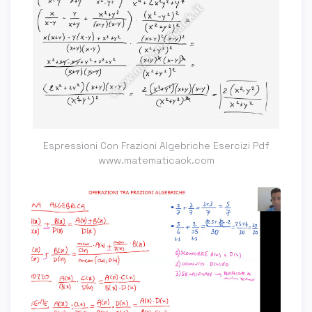
Espressioni Con Frazioni Algebriche Esercizi Pdf
www.matematicaok.com