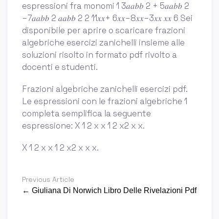
espressioni fra monomi 1 3𝑎𝑎𝑏𝑏 2 + 5𝑎𝑎𝑏𝑏 2
−7𝑎𝑎𝑏𝑏 2 𝑎𝑎𝑏𝑏 2 2 11𝑥𝑥+ 6𝑥𝑥−8𝑥𝑥−3𝑥𝑥 𝑥𝑥 6 Sei
disponibile per aprire o scaricare frazioni
algebriche esercizi zanichelli insieme alle
soluzioni risolto in formato pdf rivolto a
docenti e studenti.
Frazioni algebriche zanichelli esercizi pdf.
Le espressioni con le frazioni algebriche 1
completa semplifica la seguente
espressione: X 1 2 x x 1 2 x2 x x.
X 1 2 x x 1 2 x2 x x x.
Previous Article
← Giuliana Di Norwich Libro Delle Rivelazioni Pdf