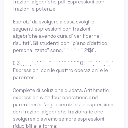
frazioni algebriche pdf. Espressioni con
frazioni e potenze.
Esercizi da svolgere a casa svolgi le
seguenti espressioni con frazioni
algebriche avendo cura di verificarne i
risultati. Gli studenti con “piano didattico
personalizzato” sono. ˇ ˇ ˇ ˇ ˇ ˇ 21$&.
& 3 ˛ ˛ ˛ ˛ ˛ ˇ. ˆ ˚ ˙ ˙ ˛ ˇ ˇ˘˙ ˆ ˙ ˇ ˜ ˜ ˜ ˜ 0 ˇ ˙ ˇ ˛ ˜ ˜ ˛ ˛ ˜ ˛ ˆ
Espressioni con le quattro operazioni e le
parentesi.
Complete di soluzione guidata. Arithmetic
expression with four operations and
parenthesis. Negli esercizi sulle espressioni
con frazioni algebriche frazionarie che
svolgeremo avremo sempre espressioni
riducibili alla forma: