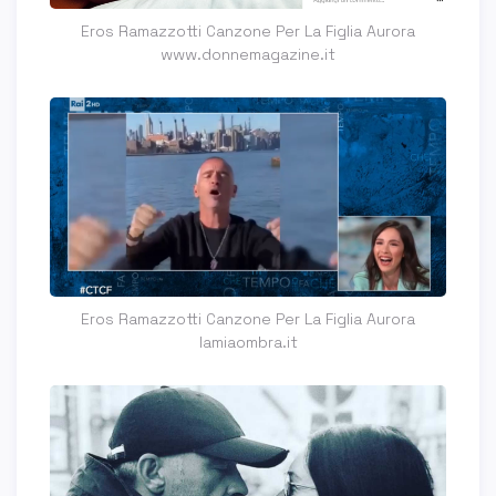
Eros Ramazzotti Canzone Per La Figlia Aurora
www.donnemagazine.it
Eros Ramazzotti Canzone Per La Figlia Aurora
lamiaombra.it