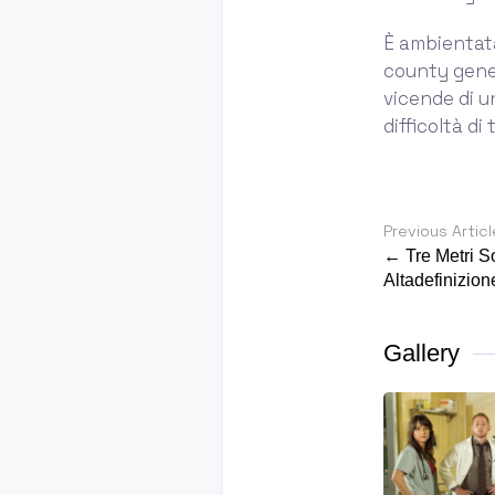
È ambientata
county gener
vicende di un
difficoltà di
Previous Articl
← Tre Metri So
Altadefinizio
Gallery