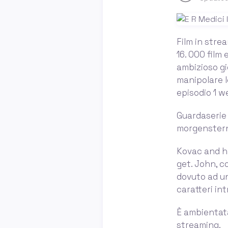
Film in strea
16. 000 film 
ambizioso gi
manipolare l
episodio 1 w
Guardaserie 
morgenstern 
Kovac and h
get. John, c
dovuto ad un
caratteri int
È ambientata
streaming.