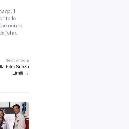
ago, il
onta le
rese con le
da john.
Next Article
Ita Film Senza
Limiti →