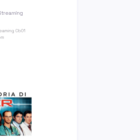
treaming Cb01
om