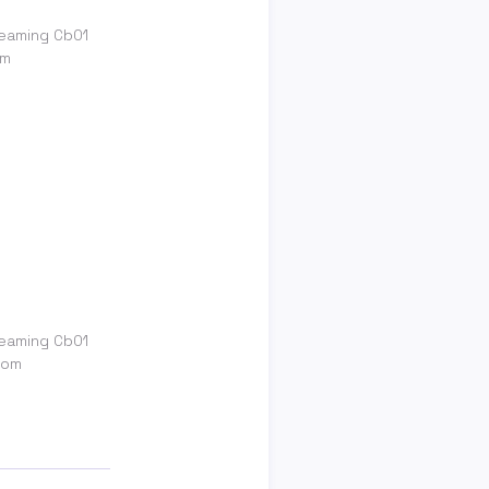
treaming Cb01
om
treaming Cb01
com