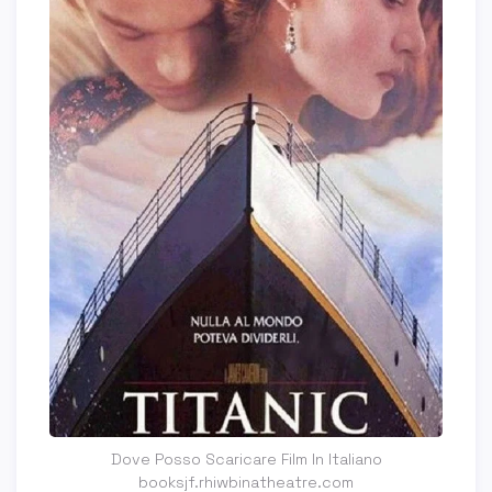
Dove Posso Scaricare Film In Italiano
booksjf.rhiwbinatheatre.com