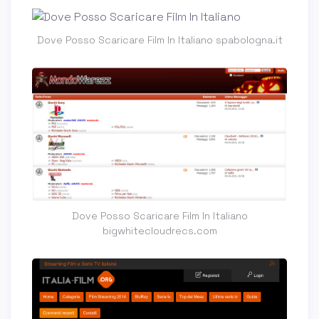
Dove Posso Scaricare Film In Italiano spabologna.it
Dove Posso Scaricare Film In Italiano
bigwhitecloudrecs.com