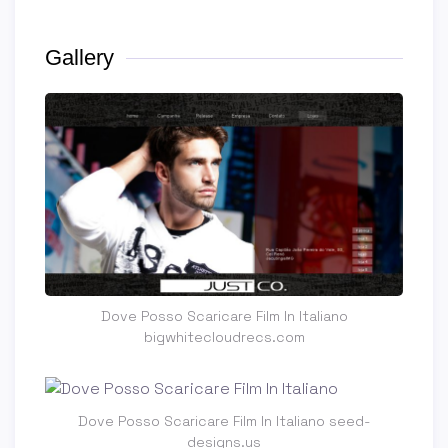
Gallery
Dove Posso Scaricare Film In Italiano
bigwhitecloudrecs.com
Dove Posso Scaricare Film In Italiano seed-
designs.us