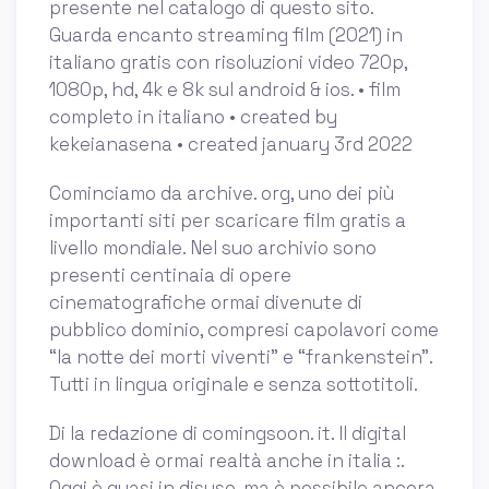
presente nel catalogo di questo sito.
Guarda encanto streaming film (2021) in
italiano gratis con risoluzioni video 720p,
1080p, hd, 4k e 8k sul android & ios. • film
completo in italiano • created by
kekeianasena • created january 3rd 2022
Cominciamo da archive. org, uno dei più
importanti siti per scaricare film gratis a
livello mondiale. Nel suo archivio sono
presenti centinaia di opere
cinematografiche ormai divenute di
pubblico dominio, compresi capolavori come
“la notte dei morti viventi” e “frankenstein”.
Tutti in lingua originale e senza sottotitoli.
Di la redazione di comingsoon. it. Il digital
download è ormai realtà anche in italia :.
Oggi è quasi in disuso, ma è possibile ancora