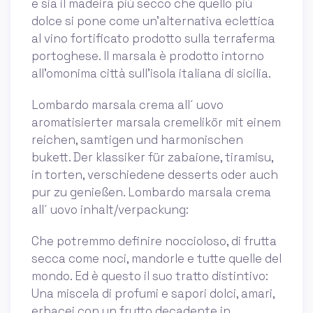
e sia il madeira più secco che quello più
dolce si pone come un’alternativa eclettica
al vino fortificato prodotto sulla terraferma
portoghese. Il marsala è prodotto intorno
all’omonima città sull’isola italiana di sicilia.
Lombardo marsala crema all´ uovo
aromatisierter marsala cremelikör mit einem
reichen, samtigen und harmonischen
bukett. Der klassiker für zabaione, tiramisu,
in torten, verschiedene desserts oder auch
pur zu genießen. Lombardo marsala crema
all´ uovo inhalt/verpackung:
Che potremmo definire noccioloso, di frutta
secca come noci, mandorle e tutte quelle del
mondo. Ed è questo il suo tratto distintivo:
Una miscela di profumi e sapori dolci, amari,
erbacei con un frutto decadente in