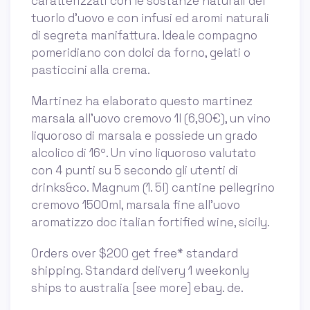
caratterizzati con le sostanze naturali del
tuorlo d’uovo e con infusi ed aromi naturali
di segreta manifattura. Ideale compagno
pomeridiano con dolci da forno, gelati o
pasticcini alla crema.
Martinez ha elaborato questo martinez
marsala all'uovo cremovo 1l (6,90€), un vino
liquoroso di marsala e possiede un grado
alcolico di 16º. Un vino liquoroso valutato
con 4 punti su 5 secondo gli utenti di
drinks&co. Magnum (1. 5l) cantine pellegrino
cremovo 1500ml, marsala fine all'uovo
aromatizzo doc italian fortified wine, sicily.
Orders over $200 get free* standard
shipping. Standard delivery 1 weekonly
ships to australia [see more] ebay. de.