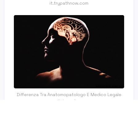
it.trypathnow.com
Differenza Tra Anatomopatologo E Medico Legale
medicinaonline.co
Differenza Tra Anatomopatologo E Medico Legale