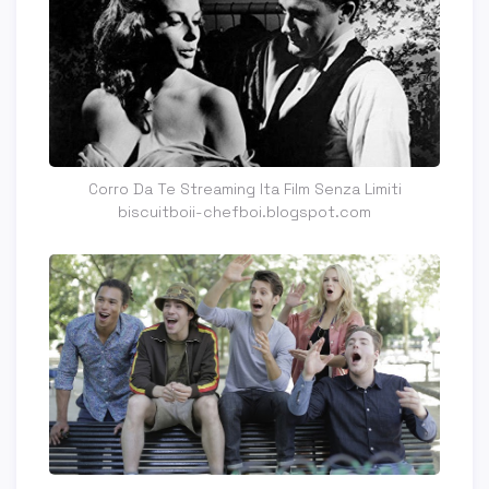
Corro Da Te Streaming Ita Film Senza Limiti
biscuitboii-chefboi.blogspot.com