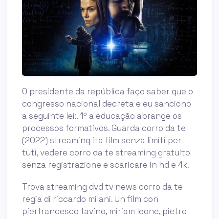
O presidente da república faço saber que o
congresso nacional decreta e eu sanciono
a seguinte lei:. 1º a educação abrange os
processos formativos. Guarda corro da te
(2022) streaming ita film senza limiti per
tuti, vedere corro da te streaming gratuito
senza registrazione e scaricare in hd e 4k.
Trova streaming dvd tv news corro da te
regia di riccardo milani. Un film con
pierfrancesco favino, miriam leone, pietro