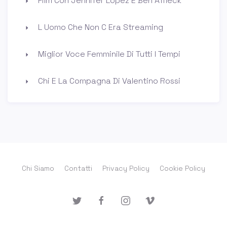
Film Con Jennifer Lopez E Ben Affleck
L Uomo Che Non C Era Streaming
Miglior Voce Femminile Di Tutti I Tempi
Chi E La Compagna Di Valentino Rossi
Chi Siamo
Contatti
Privacy Policy
Cookie Policy