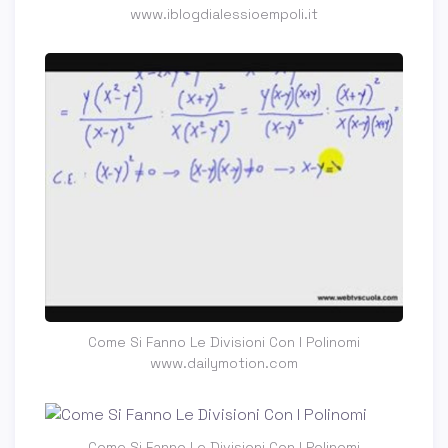
www.iblogdialessioempoli.it
Come Si Fanno Le Divisioni Con I Polinomi
www.dailymotion.com
Come Si Fanno Le Divisioni Con I Polinomi