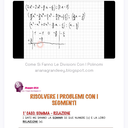
Come Si Fanno Le Divisioni Con I Polinomi
arianagrandeey.blogspot.com