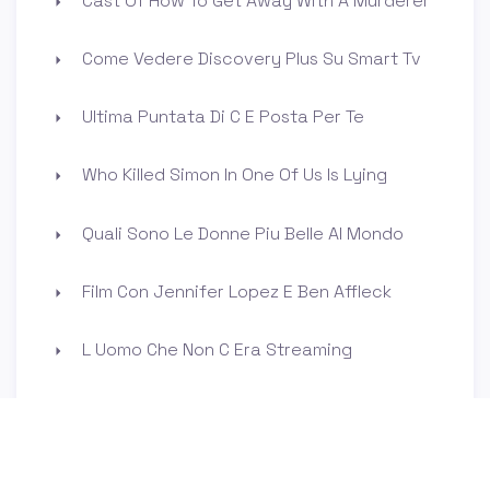
Cast Of How To Get Away With A Murderer
Come Vedere Discovery Plus Su Smart Tv
Ultima Puntata Di C E Posta Per Te
Who Killed Simon In One Of Us Is Lying
Quali Sono Le Donne Piu Belle Al Mondo
Film Con Jennifer Lopez E Ben Affleck
L Uomo Che Non C Era Streaming
Miglior Voce Femminile Di Tutti I Tempi
Chi E La Compagna Di Valentino Rossi