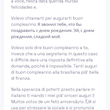
a você, nesta data querida muitas
felicidades e.
Volevo chiamarti per augurarti buon
compleanno. Я звонил тебе, что бы
поздравить с днем рождения. Эй, с днем
рождения, сладкий мой.
Volevo solo dire buon compleanno a te,
invece che a una segreteria. In questo caso
è difficile dare una risposta definitiva alla
domanda, poiché è impossibile. Tanti auguri
di buon compleanno alla brasiliana piã¹ bella
di firenze.
Nella speranza di poterti presto parlare in
italiano ti mando i miei piã¹ sinceri auguri !!
Muitos votos de um feliz aniversã¡rio. Ê/ê si
usa per stressare la vocale e si pronuncia