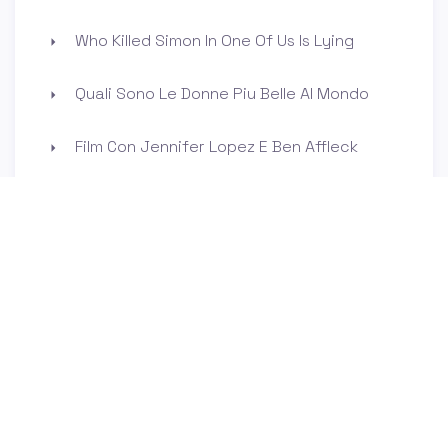
Who Killed Simon In One Of Us Is Lying
Quali Sono Le Donne Piu Belle Al Mondo
Film Con Jennifer Lopez E Ben Affleck
L Uomo Che Non C Era Streaming
Miglior Voce Femminile Di Tutti I Tempi
Chi E La Compagna Di Valentino Rossi