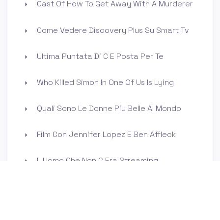
Cast Of How To Get Away With A Murderer
Come Vedere Discovery Plus Su Smart Tv
Ultima Puntata Di C E Posta Per Te
Who Killed Simon In One Of Us Is Lying
Quali Sono Le Donne Piu Belle Al Mondo
Film Con Jennifer Lopez E Ben Affleck
L Uomo Che Non C Era Streaming
Miglior Voce Femminile Di Tutti I Tempi
Chi E La Compagna Di Valentino Rossi