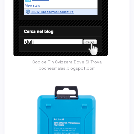
Codice Tin Svizzera Dove Si Trova
bochesmalas.blogspot.com