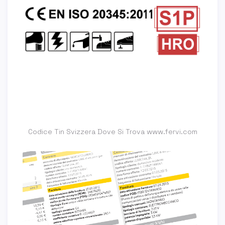
Codice Tin Svizzera Dove Si Trova www.fervi.com