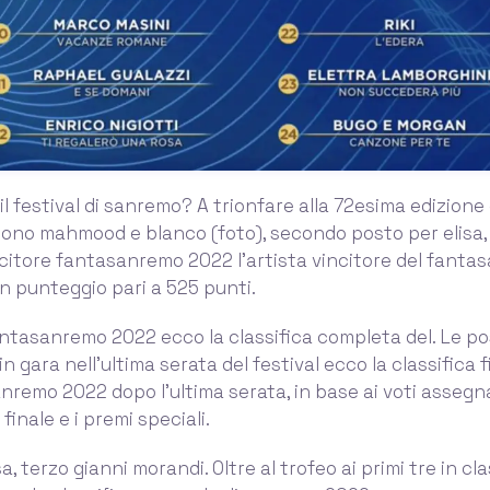
il festival di sanremo? A trionfare alla 72esima edizione 
ono mahmood e blanco (foto), secondo posto per elisa, 
citore fantasanremo 2022 l’artista vincitore del fanta
 punteggio pari a 525 punti.
antasanremo 2022 ecco la classifica completa del. Le pos
n gara nell’ultima serata del festival ecco la classifica f
anremo 2022 dopo l’ultima serata, in base ai voti assegnat
 finale e i premi speciali.
, terzo gianni morandi. Oltre al trofeo ai primi tre in cl