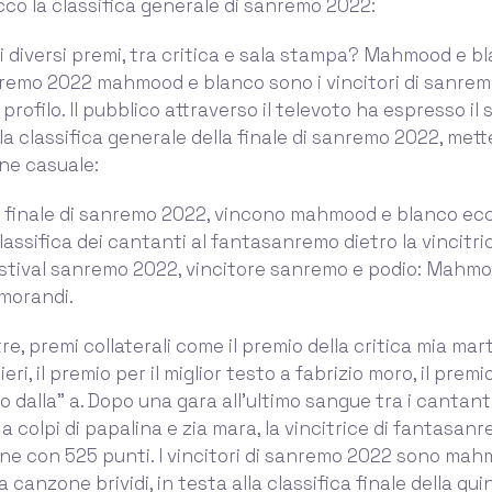
 Ecco la classifica generale di sanremo 2022:
 i diversi premi, tra critica e sala stampa? Mahmood e b
remo 2022 mahmood e blanco sono i vincitori di sanrem
profilo. Il pubblico attraverso il televoto ha espresso il
a classifica generale della finale di sanremo 2022, mett
ine casuale:
a finale di sanremo 2022, vincono mahmood e blanco ecc
classifica dei cantanti al fantasanremo dietro la vincitr
estival sanremo 2022, vincitore sanremo e podio: Mahmo
 morandi.
tre, premi collaterali come il premio della critica mia mart
ri, il premio per il miglior testo a fabrizio moro, il premi
o dalla” a. Dopo una gara all’ultimo sangue tra i cantanti
 a colpi di papalina e zia mara, la vincitrice di fantasan
e con 525 punti. I vincitori di sanremo 2022 sono mah
 canzone brividi, in testa alla classifica finale della qui