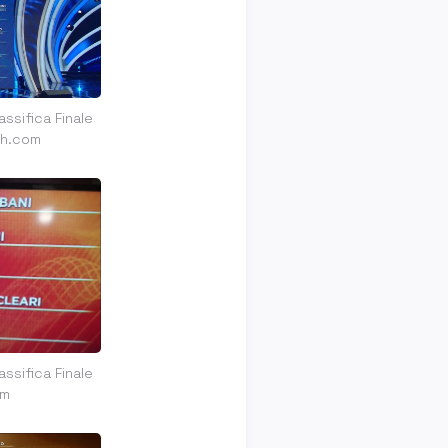
ssifica Finale
sh.com
ssifica Finale
om