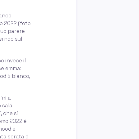
lanco
o 2022 (foto
 suo parere
erndo sul
o invece il
ice emma:
od & blanco,
ini a
o sala
, che si
remo 2022 è
mood e
nta serata di