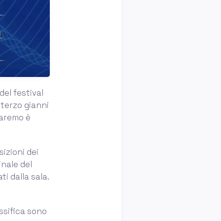
del festival
terzo gianni
saremo è
izioni dei
inale del
i dalla sala.
assifica sono