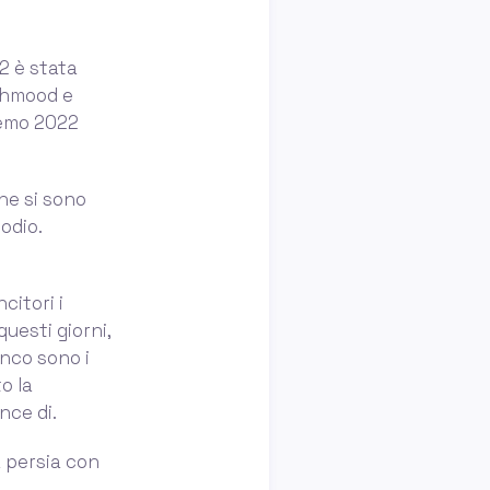
22 è stata
Mahmood e
remo 2022
che si sono
odio.
citori i
uesti giorni,
nco sono i
o la
nce di.
a persia con