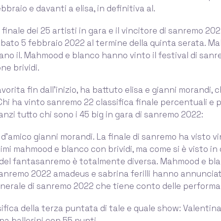
ebbraio e davanti a elisa, in definitiva al.
 finale dei 25 artisti in gara e il vincitore di sanremo 20
bato 5 febbraio 2022 al termine della quinta serata. 
no il. Mahmood e blanco hanno vinto il festival di san
ne brividi.
vorita fin dall'inizio, ha battuto elisa e gianni morandi, 
 Chi ha vinto sanremo 22 classifica finale percentuali e p
nzi tutto chi sono i 45 big in gara di sanremo 2022:
 d’amico gianni morandi. La finale di sanremo ha visto vin
simi mahmood e blanco con brividi, ma come si è visto in q
a del fantasanremo è totalmente diversa. Mahmood e bla
 sanremo 2022 amadeus e sabrina ferilli hanno annunciat
enerale di sanremo 2022 che tiene conto delle performa
sifica della terza puntata di tale e quale show: Valentin
na ballerini con 55 punti.