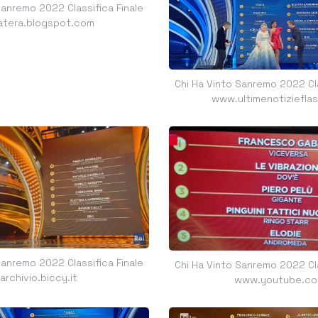
Sanremo 2022 Classifica Finale
atera.blogspot.com
Chi Ha Vinto Sanremo 2022 Cla
www.ultimenotiziefla
Sanremo 2022 Classifica Finale
Chi Ha Vinto Sanremo 2022 Cla
archivio.biccy.it
www.youtube.c