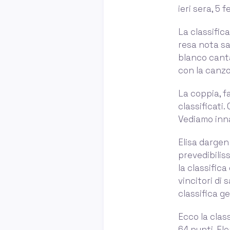
ieri sera, 5 f
La classifica
resa nota sa
blanco canta
con la canzo
La coppia, fa
classificati.
Vediamo inna
Elisa dargen
prevedibilis
la classific
vincitori di
classifica g
Ecco la clas
64 punti. Ele