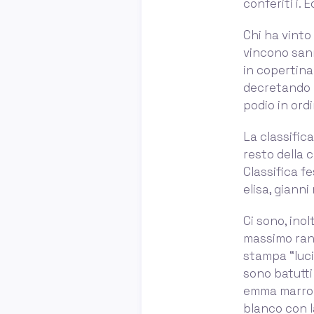
conferiti i.
Chi ha vinto
vincono san
in copertina 
decretando l
podio in ord
La classific
resto della 
Classifica f
elisa, gianni
Ci sono, inol
massimo ranie
stampa “luci
sono batutti
emma marron
blanco con la