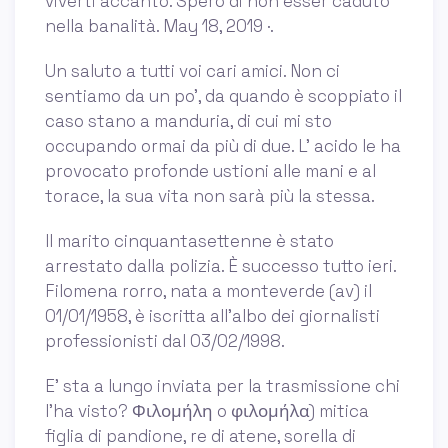
viverti accanto. Spero di non esser caduto
nella banalità. May 18, 2019 ·.
Un saluto a tutti voi cari amici. Non ci
sentiamo da un po’, da quando è scoppiato il
caso stano a manduria, di cui mi sto
occupando ormai da più di due. L' acido le ha
provocato profonde ustioni alle mani e al
torace, la sua vita non sarà più la stessa.
Il marito cinquantasettenne è stato
arrestato dalla polizia. È successo tutto ieri.
Filomena rorro, nata a monteverde (av) il
01/01/1958, è iscritta all'albo dei giornalisti
professionisti dal 03/02/1998.
E' sta a lungo inviata per la trasmissione chi
l'ha visto? Φιλομήλη o φιλομήλα) mitica
figlia di pandione, re di atene, sorella di