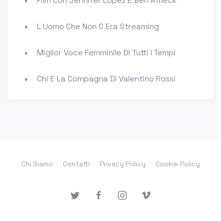
Film Con Jennifer Lopez E Ben Affleck
L Uomo Che Non C Era Streaming
Miglior Voce Femminile Di Tutti I Tempi
Chi E La Compagna Di Valentino Rossi
Chi Siamo
Contatti
Privacy Policy
Cookie Policy