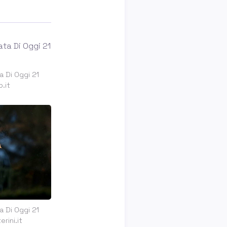
a Di Oggi 21
.it
a Di Oggi 21
rini.it