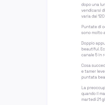
dopo una lun
vendicarsi d
varia dai 120
Puntate di og
sono molto av
Doppio appu
beautiful. E
canale 5 in 
Cosa succede
e tamer leve
puntata beau
La preoccupa
quando il mar
martedì 21 gi