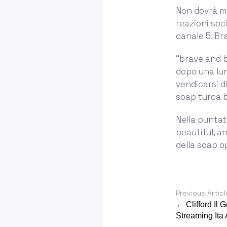
Non dovrà ma
reazioni soci
canale 5. Bra
“brave and b
dopo una lun
vendicarsi d
soap turca b
Nella puntata
beautiful, a
della soap o
Previous Articl
← Clifford Il
Streaming Ita 