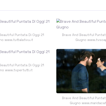
eautiful Puntata Di Oggi 21
Brave And Beautiful Puntat
no www.tuttalativu.it
Giugno www.tvsoap
eautiful Puntata Di Oggi 21
no www.tvpertutti.it
Brave And Beautiful Puntat
Giugno www.maridacate