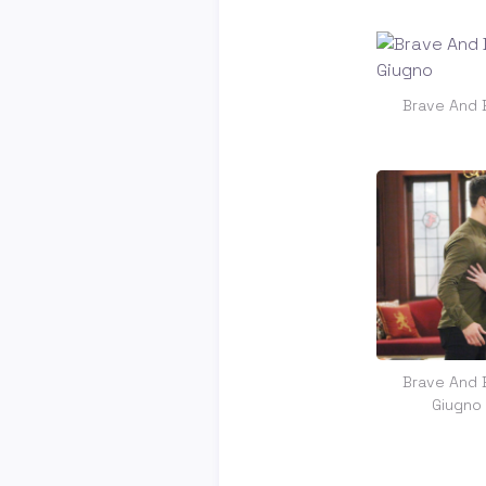
Brave And B
Brave And B
Giugno