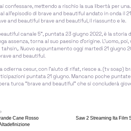
i confessare, mettendo a rischio la sua libertà per una.
al all'episodio di brave and beautiful andato in onda il 2
ve and beautiful brave and beautiful, il riassunto e le.
eautiful canale 5”, puntata 23 giugno 2022, è la storia d
ga assenza, torna al suo paesino d’origine. L’uomo, poi, 
i tahsin,. Nuovo appuntamento oggi martedì 21 giugno 2
rave and beautiful.
 odierna cesur, con l'aiuto di rifat, riesce a. (tv soap) 
nticipazioni puntata 21 giugno. Mancano poche puntate 
pera turca “brave and beautiful” che si concluderà giov
e
 Grande Cane Rosso
Saw 2 Streaming Ita Film 
Altadefinizione