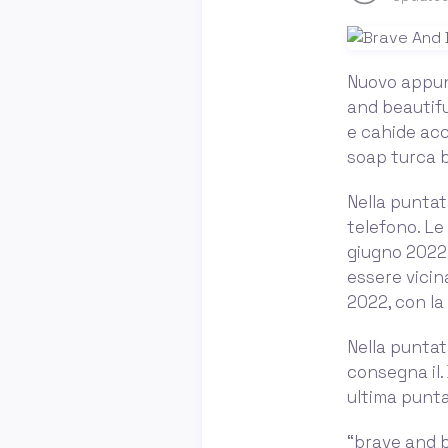
Nuovo appun
and beautifu
e cahide ac
soap turca b
Nella puntat
telefono. Le 
giugno 2022 
essere vicin
2022, con la
Nella puntata
consegna il.
ultima punta
“brave and b