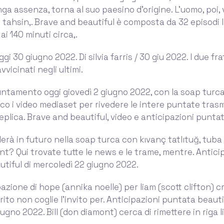
ga assenza, torna al suo paesino d’origine. L’uomo, poi, 
i tahsin,. Brave and beautiful è composta da 32 episodi l
 ai 140 minuti circa,.
gi 30 giugno 2022. Di silvia farris / 30 giu 2022. I due frat
vicinati negli ultimi.
ntamento oggi giovedì 2 giugno 2022, con la soap turc
cco i video mediaset per rivedere le intere puntate tra
replica. Brave and beautiful, video e anticipazioni puntat
rà in futuro nella soap turca con kıvanç tatlıtuğ, tub
nt? Qui trovate tutte le news e le trame, mentre. Antici
tiful di mercoledì 22 giugno 2022.
zione di hope (annika noelle) per liam (scott clifton) c
ito non coglie l’invito per. Anticipazioni puntata beauti
ugno 2022. Bill (don diamont) cerca di rimettere in riga l