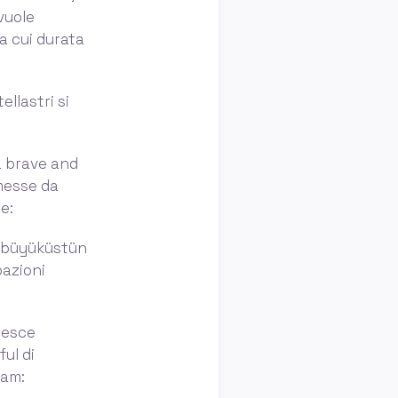
vuole
a cui durata
ellastri si
a brave and
smesse da
e:
a büyüküstün
pazioni
resce
ful di
iam: