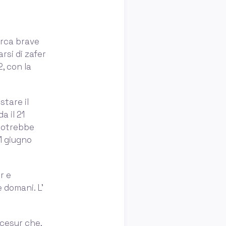
urca brave
rsi di zafer
, con la
stare il
a il 21
 potrebbe
1 giugno
r e
 domani. L’
 cesur che,