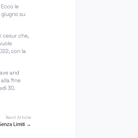
 Ecco le
1 giugno su
i cesur che,
vuole
022, con la
brave and
alla fine
edì 30.
Next Article
Senza Limiti →