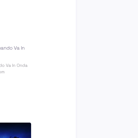
do Va In Onda
om