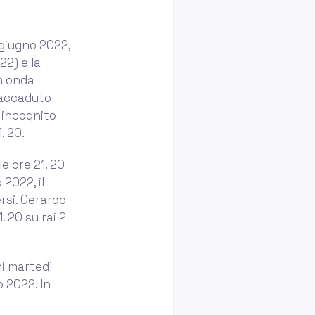
 giugno 2022,
22) e la
n onda
è accaduto
 incognito
. 20.
e ore 21. 20
 2022, il
rsi. Gerardo
 20 su rai 2
ni martedì
o 2022. In