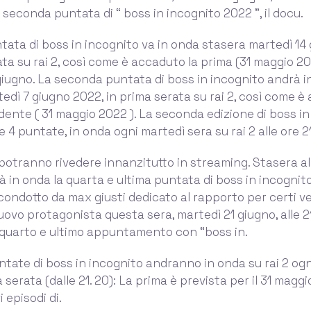
a seconda puntata di “ boss in incognito 2022 ”, il docu.
tata di boss in incognito va in onda stasera martedì 14
ata su rai 2, così come è accaduto la prima (31 maggio 20
iugno. La seconda puntata di boss in incognito andrà i
edì 7 giugno 2022, in prima serata su rai 2, così come 
dente ( 31 maggio 2022 ). La seconda edizione di boss in
e 4 puntate, in onda ogni martedì sera su rai 2 alle ore 21
 potranno rivedere innanzitutto in streaming. Stasera all
à in onda la quarta e ultima puntata di boss in incognito
condotto da max giusti dedicato al rapporto per certi ve
vo protagonista questa sera, martedì 21 giugno, alle 21.
l quarto e ultimo appuntamento con “boss in.
tate di boss in incognito andranno in onda su rai 2 og
 serata (dalle 21. 20): La prima è prevista per il 31 maggi
i episodi di.