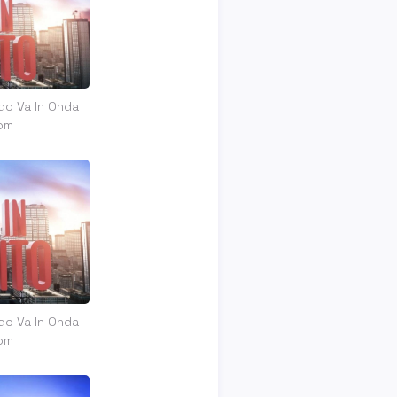
do Va In Onda
om
do Va In Onda
om