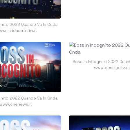
gnito 2022 Quando Va In Onda
w.maridacaterini.it
Boss In Incognito 2022 Quan
www.gossipetv.c
gnito 2022 Quando Va In Onda
www.chenews.it