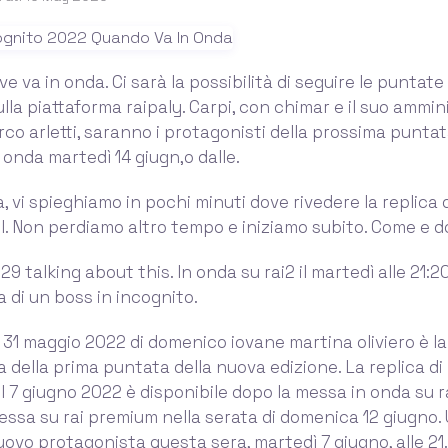
e va in onda. Ci sarà la possibilità di seguire le puntat
lla piattaforma raipaly. Carpi, con chimar e il suo ammin
co arletti, saranno i protagonisti della prossima puntat
 onda martedì 14 giugn,o dalle.
, vi spieghiamo in pochi minuti dove rivedere la replica d
l. Non perdiamo altro tempo e iniziamo subito. Come e d
· 29 talking about this. In onda su rai2 il martedì alle 21:2
 di un boss in incognito.
l 31 maggio 2022 di domenico iovane martina oliviero è la
 della prima puntata della nuova edizione. La replica di
l 7 giugno 2022 è disponibile dopo la messa in onda su r
essa su rai premium nella serata di domenica 12 giugno.
uovo protagonista questa sera, martedì 7 giugno, alle 21. 