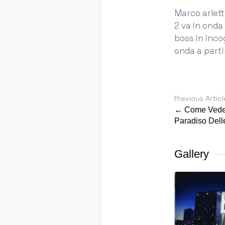
Marco arlett
2 va in onda
boss in inco
onda a parti
Previous Articl
← Come Veder
Paradiso Dell
Gallery