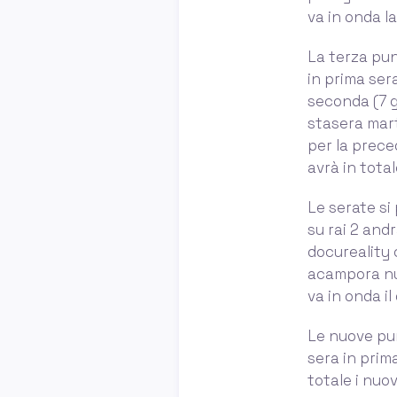
va in onda l
La terza pun
in prima ser
seconda (7 g
stasera mart
per la prece
avrà in total
Le serate si
su rai 2 andr
docureality 
acampora nuo
va in onda i
Le nuove pun
sera in prima
totale i nuov