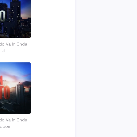
do Va In Onda
.it
do Va In Onda
o.com