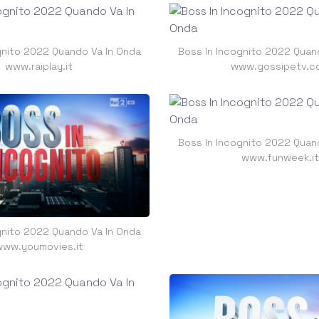
gnito 2022 Quando Va In Onda
Boss In Incognito 2022 Quan
www.raiplay.it
www.gossipetv.c
Boss In Incognito 2022 Quan
www.funweek.it
gnito 2022 Quando Va In Onda
www.youmovies.it