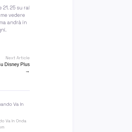
21. 25 su rai
Come vedere
mma andrà in
ni.
Next Article
u Disney Plus
→
do Va In Onda
om