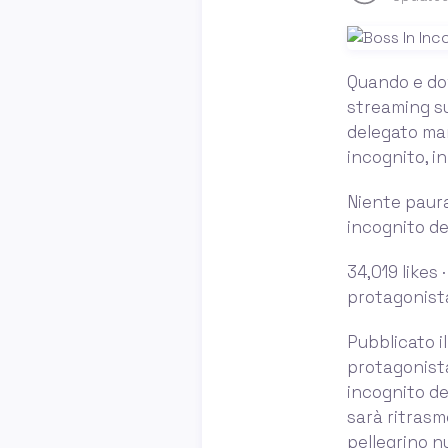
Quando e dov
streaming su
delegato mar
incognito, in
Niente paura
incognito de
34,019 likes 
protagonista
Pubblicato i
protagonista
incognito de
sarà ritrasm
pellegrino n