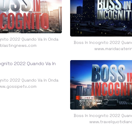
gnito 2022 Quando Va In Onda
Boss In Incognito 2022 Quan
t.blastingnews.com
www.maridacaterini
gnito 2022 Quando Va In Onda
ww.gossipetv.com
Boss In Incognito 2022 Quan
www.travelquotidian