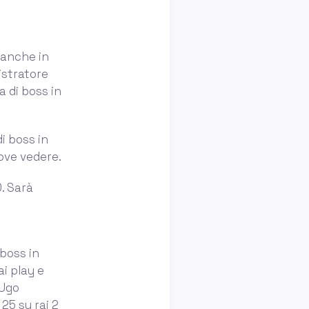
e anche in
istratore
a di boss in
i boss in
ove vedere.
0. Sarà
 boss in
ai play e
 Ugo
25 su rai 2