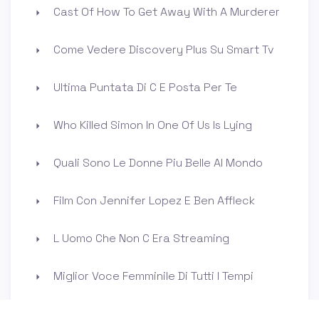
Cast Of How To Get Away With A Murderer
Come Vedere Discovery Plus Su Smart Tv
Ultima Puntata Di C E Posta Per Te
Who Killed Simon In One Of Us Is Lying
Quali Sono Le Donne Piu Belle Al Mondo
Film Con Jennifer Lopez E Ben Affleck
L Uomo Che Non C Era Streaming
Miglior Voce Femminile Di Tutti I Tempi
Chi E La Compagna Di Valentino Rossi